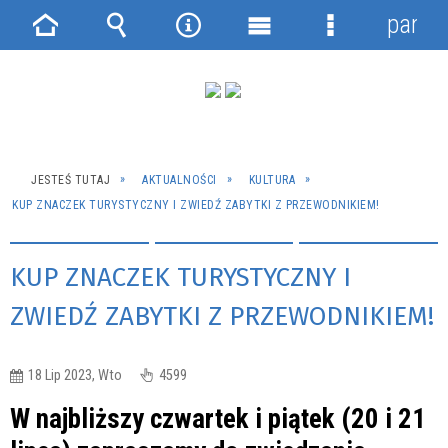
panel
Strona
Wyszukiwarka
Narzędzia
Menu
Menu
główna
główne
szczegółowe
JESTEŚ TUTAJ
AKTUALNOŚCI
KULTURA
KUP ZNACZEK TURYSTYCZNY I ZWIEDŹ ZABYTKI Z PRZEWODNIKIEM!
KUP ZNACZEK TURYSTYCZNY I
ZWIEDŹ ZABYTKI Z PRZEWODNIKIEM!
18 Lip 2023, Wto
4599
W najbliższy czwartek i piątek (20 i 21