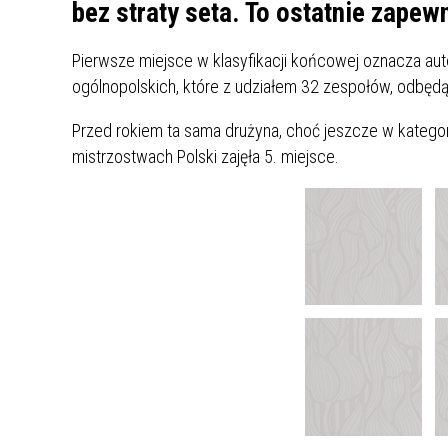
UCZN
bez straty seta. To ostatnie zapewn
KARTA DUŻEJ RODZINY
OFERT
Pierwsze miejsce w klasyfikacji końcowej oznacza 
AWANS ZAWODOWY NAUCZYCIELI
ZAKŁA
ogólnopolskich, które z udziałem 32 zespołów, odbędą 
AKTYWIZACJA SPOŁECZNO–
PLAN 
NIEPU
ZAWODOWA OSÓB
Przed rokiem ta sama drużyna, choć jeszcze w kategor
NIEPEŁNOSPRAWNYCH
mistrzostwach Polski zajęła 5. miejsce.
STYPENDIUM MIASTA BĘDZINA
PAŃST
PODATKI LOKALNE –
KAMPA
I ST. 
PODSTAWOWE INFORMACJE,
EKOLO
STAWKI I FORMULARZE
DOTACJE DLA NIEPUBLICZNYCH
PROJE
MIĘDZ
SZKÓŁ I PRZEDSZKOLI W
LINEA
ZAPO
BĘDZINIE
PRACO
INFORMACJE ZUS
INFOR
INFORMACJE KRUS
POMOC ZDROWOTNA DLA
URZĄD
„PRZY
NAUCZYCIELI
PROG
SZANS