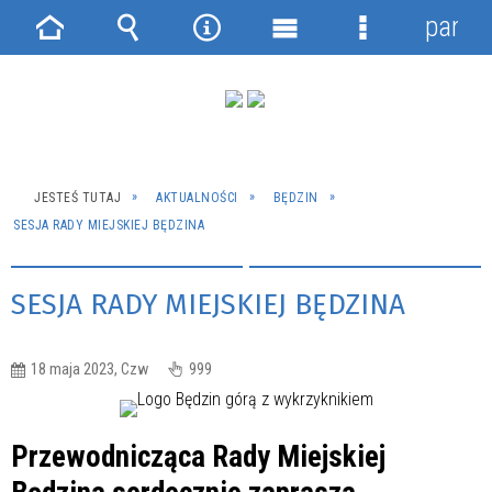
panel
Strona
Wyszukiwarka
Narzędzia
Menu
Menu
główna
główne
szczegółowe
JESTEŚ TUTAJ
AKTUALNOŚCI
BĘDZIN
SESJA RADY MIEJSKIEJ BĘDZINA
SESJA RADY MIEJSKIEJ BĘDZINA
18 maja 2023, Czw
999
Przewodnicząca Rady Miejskiej