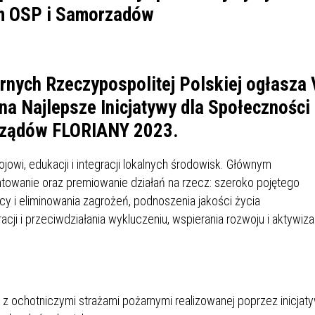
IÓW
DLA WYRÓŻNIAJĄCYCH SIĘ
Y PRACY
PROGRAM WSPARCIA "ROD
UCZNIÓW
3+ GÓRĄ!"
DANIE PLACÓWEK
DOFINANSOWANIE KOSZT
OGÓLNY
BLICZNYCH
BĘDZIŃSKA KARTA SENIOR
KSZTAŁCENIA PRACOWNIK
rnych Rzeczypospolitej Polskiej ogłasza 
MŁODOCIANYCH
a Najlepsze Inicjatywy dla Społeczności
WOWA SZKOŁA MUZYCZNA
ZADANIA DOFINANSOWANE
rządów FLORIANY 2023.
NIA EDUKACYJNO-
IM. FRYDERYKA CHOPINA
REJESTR DANYCH
BUDŻETU PAŃSTWA
GICZNA W RAMACH
KONTAKTOWYCH (RDK)
owi, edukacji i integracji lokalnych środowisk. Głównym
KTU ZAGŁĘBIOWSKI PARK
YZAKŁADOWA KASA
DOFINANSOWANIE „ZIELO
entowanie oraz premiowanie działań na rzecz: szeroko pojętego
RNY
MOGOWO-POŻYCZKOWA
SZKÓŁ” Z WOJEWÓDZKIEGO
cy i eliminowania zagrożeń, podnoszenia jakości życia
WNIKÓW OŚWIATY
FUNDUSZU OCHRONY
ji i przeciwdziałania wykluczeniu, wspierania rozwoju i aktywiza
MACJE MOPS BĘDZIN
INFORMACJE ARIMR
ŚRODOWISKA I GOSPODARK
WODNEJ W KATOWICACH
 SKARBOWY
JAZNA SZKOŁA” RZĄDOWY
INFORMACJE DOTYCZĄCE
KONKURSY NA STANOWISK
RAM WYRÓWNYWANIA
TRANSPLANTACJI
DYREKTORA
ochotniczymi strażami pożarnymi realizowanej poprzez inicjat
 EDUKACYJNYCH DZIECI I