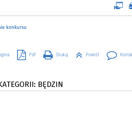
nie konkursu
tępna
Pdf
Drukuj
Powrót
Konta
KATEGORII: BĘDZIN