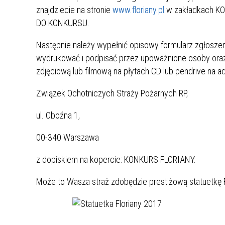
znajdziecie na stronie
www.floriany.pl
w zakładkach 
ZAKRE
DO KONKURSU.
WAŻNA INFORMACJA - DOT.
Następnie należy wypełnić opisowy formularz zgłosz
PRZEPROWADZENIA OCENY
wydrukować i podpisać przez upoważnione osoby oraz
RYZYKA WEWNĘTRZNEGO
SYSTEMU WODOCIĄGOWEGO
zdjęciową lub filmową na płytach CD lub pendrive na ad
Związek Ochotniczych Straży Pożarnych RP,
ul. Oboźna 1,
00-340 Warszawa
z dopiskiem na kopercie: KONKURS FLORIANY.
Może to Wasza straż zdobędzie prestiżową statuetkę