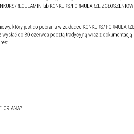
KONKURS/REGULAMIN lub KONKURS/FORMULARZE ZGŁOSZENIOW
SU RYNKU FINANSOWEGO
eniowy, który jest do pobrania w zakładce KONKURS/ FORMULARZE
 wysłać do 30 czerwca pocztą tradycyjną wraz z dokumentacją
res:
 FLORIANA?