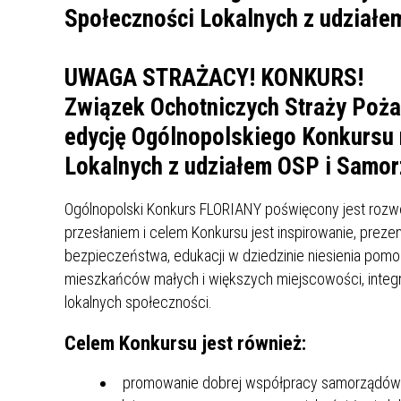
UCZN
KARTA DUŻEJ RODZINY
OFERT
AWANS ZAWODOWY NAUCZYCIELI
ZAKŁA
UWAGA STRAŻACY! KONKURS!
AKTYWIZACJA SPOŁECZNO–
PLAN 
NIEPU
Związek Ochotniczych Straży Poża
ZAWODOWA OSÓB
edycję Ogólnopolskiego Konkursu n
NIEPEŁNOSPRAWNYCH
STYPENDIUM MIASTA BĘDZINA
PAŃST
Lokalnych z udziałem OSP i Samo
PODATKI LOKALNE –
KAMPA
I ST. 
PODSTAWOWE INFORMACJE,
EKOLO
Ogólnopolski Konkurs FLORIANY poświęcony jest rozwoj
STAWKI I FORMULARZE
DOTACJE DLA NIEPUBLICZNYCH
PROJE
MIĘDZ
przesłaniem i celem Konkursu jest inspirowanie, prez
SZKÓŁ I PRZEDSZKOLI W
LINEA
ZAPO
bezpieczeństwa, edukacji w dziedzinie niesienia pomo
BĘDZINIE
PRACO
mieszkańców małych i większych miejscowości, integrac
INFORMACJE ZUS
INFOR
lokalnych społeczności.
Celem Konkursu jest również:
INFORMACJE KRUS
POMOC ZDROWOTNA DLA
URZĄD
„PRZY
NAUCZYCIELI
PROG
promowanie dobrej współpracy samorządów z 
SZANS