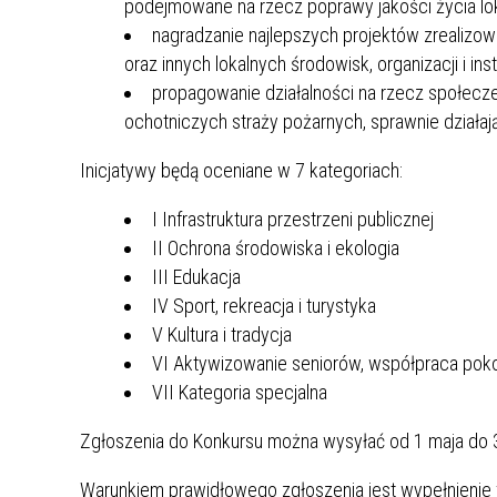
podejmowane na rzecz poprawy jakości życia lo
MŁODZ
nagradzanie najlepszych projektów zrealizo
SZANSA – FORMY AKTYWNEGO
MŁODZ
W LAT
oraz innych lokalnych środowisk, organizacji i inst
WSPARCIA OBSZARU
BĘDZI
propagowanie działalności na rzecz społecz
ZREWITALIZOWANEGO
ochotniczych straży pożarnych, sprawnie działa
BĘDZIŃSKA AKADEMIA MAŁEGO
AKCJA
Inicjatywy będą oceniane w 7 kategoriach:
SPORTOWCA
ALKO
I Infrastruktura przestrzeni publicznej
II Ochrona środowiska i ekologia
PROJEKT EKOLIDERKI
PRACA
III Edukacja
WZMOCNIENIE PROCESU
INFOR
IV Sport, rekreacja i turystyka
SPRAWIEDLIWEJ TRANSFORMACJI
WYMAG
ŚLĄSKA
V Kultura i tradycja
VI Aktywizowanie seniorów, współpraca pokol
KONKURS FOTOGRAFICZNY
URZĄD 
VII Kategoria specjalna
„METROPOLIA. PRZEZ PRYZMAT
KONKU
WODY”
PRZEW
Zgłoszenia do Konkursu można wysyłać od 1 maja do 
NADZO
Warunkiem prawidłowego zgłoszenia jest wypełnienie f
NAJLE