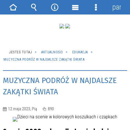
panel
Strona
Wyszukiwarka
Narzędzia
Menu
Menu
główna
główne
szczegółowe
JESTEŚ TUTAJ
AKTUALNOŚCI
EDUKACJA
MUZYCZNA PODRÓŻ W NAJDALSZE ZAKĄTKI ŚWIATA
MUZYCZNA PODRÓŻ W NAJDALSZE
ZAKĄTKI ŚWIATA
12 maja 2023, Pią
890