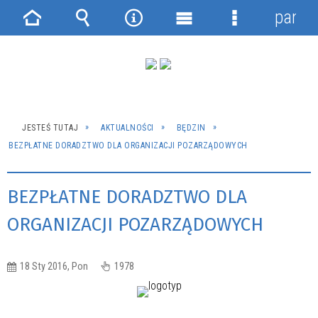
panel
Strona
Wyszukiwarka
Narzędzia
Menu
Menu
główna
główne
szczegółowe
JESTEŚ TUTAJ
AKTUALNOŚCI
BĘDZIN
BEZPŁATNE DORADZTWO DLA ORGANIZACJI POZARZĄDOWYCH
BEZPŁATNE DORADZTWO DLA
ORGANIZACJI POZARZĄDOWYCH
18 Sty 2016, Pon
1978