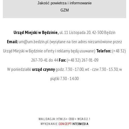
Jakość powietrza i informowanie
GZM
Urząd Miejski w Będzinie,
ul. 11 Listopada 20, 42-500 Będzin
Email:
um@um.bedzin.pl (wysyłane na ten adres niezamówione przez
Urząd Miejski w Będzinie oferty i reklamy będą usuwane)
Telefon:
(+48 32)
267-70-41 do 44
Fax:
(+48 32) 267-91-09
W poniedziałki
urząd czynny
godz. 7.30 - 17.00, wt - czw 7.30 - 15.30, w
piątki 7.30 - 14.00
WALIDACJA:
HTML5
+
CSS3
+
WCAG 2.1
WYKONANIE
CONCEPT
INTERMEDIA