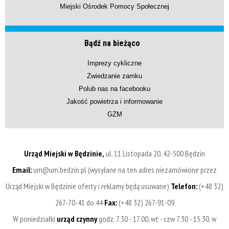
Miejski Ośrodek Pomocy Społecznej
Bądź na bieżąco
Imprezy cykliczne
Zwiedzanie zamku
Polub nas na facebooku
Jakość powietrza i informowanie
GZM
Urząd Miejski w Będzinie,
ul. 11 Listopada 20, 42-500 Będzin
Email:
um@um.bedzin.pl (wysyłane na ten adres niezamówione przez
Urząd Miejski w Będzinie oferty i reklamy będą usuwane)
Telefon:
(+48 32)
267-70-41 do 44
Fax:
(+48 32) 267-91-09
W poniedziałki
urząd czynny
godz. 7.30 - 17.00, wt - czw 7.30 - 15.30, w