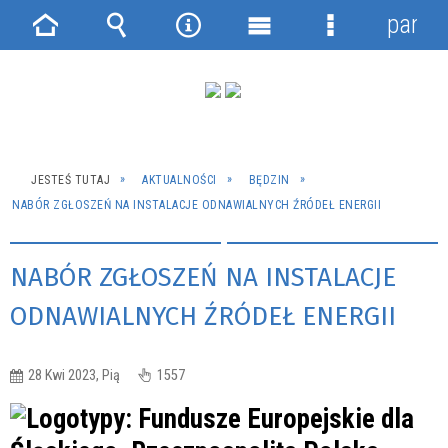
panel
Strona
Wyszukiwarka
Narzędzia
Menu
Menu
główna
główne
szczegółowe
JESTEŚ TUTAJ
AKTUALNOŚCI
BĘDZIN
NABÓR ZGŁOSZEŃ NA INSTALACJE ODNAWIALNYCH ŹRÓDEŁ ENERGII
NABÓR ZGŁOSZEŃ NA INSTALACJE
ODNAWIALNYCH ŹRÓDEŁ ENERGII
28 Kwi 2023, Pią
1557