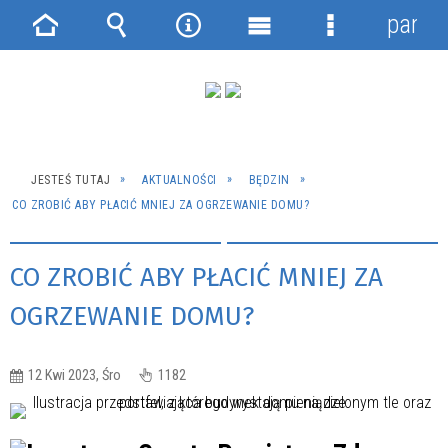
panel
Strona
Wyszukiwarka
Narzędzia
Menu
Menu
główna
główne
szczegółowe
JESTEŚ TUTAJ
AKTUALNOŚCI
BĘDZIN
CO ZROBIĆ ABY PŁACIĆ MNIEJ ZA OGRZEWANIE DOMU?
CO ZROBIĆ ABY PŁACIĆ MNIEJ ZA
OGRZEWANIE DOMU?
12 Kwi 2023, Śro
1182