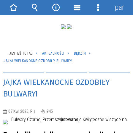
panel
Strona
Wyszukiwarka
Narzędzia
Menu
Menu
główna
główne
szczegółowe
JESTEŚ TUTAJ
AKTUALNOŚCI
BĘDZIN
JAJKA WIELKANOCNE OZDOBIŁY BULWARY!
JAJKA WIELKANOCNE OZDOBIŁY
BULWARY!
07 Kwi 2023, Pią
945