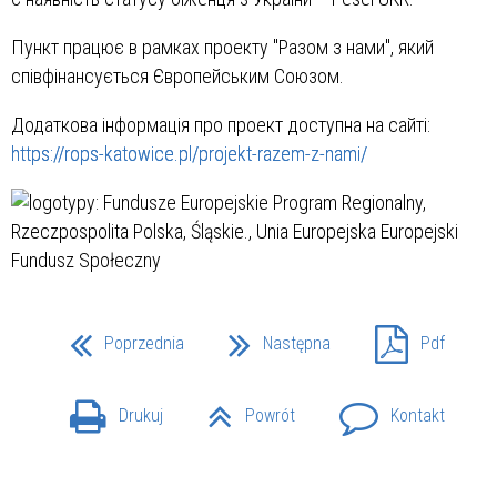
Пункт працює в рамках проекту "Разом з нами", який
співфінансується Європейським Союзом.
Додаткова інформація про проект доступна на сайті:
https://rops-katowice.pl/projekt-razem-z-nami/
Poprzednia
Następna
Pdf
Drukuj
Powrót
Kontakt