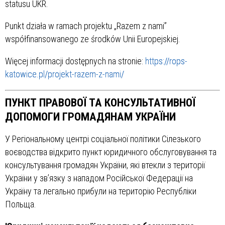
statusu UKR.
Punkt działa w ramach projektu „Razem z nami”
współfinansowanego ze środków Unii Europejskiej.
Więcej informacji dostępnych na stronie:
https://rops-
katowice.pl/projekt-razem-z-nami/
ПУНКТ ПРАВОВОЇ ТА КОНСУЛЬТАТИВНОЇ
ДОПОМОГИ ГРОМАДЯНАМ УКРАЇНИ
У Регіональному центрі соціальної політики Сілезького
воєводства відкрито пункт юридичного обслуговування та
консультування громадян України, які втекли з території
України у зв’язку з нападом Російської Федерації на
Україну та легально прибули на територію Республіки
Польща.