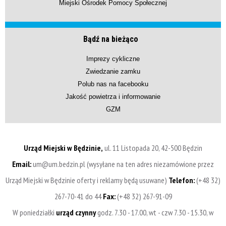
Miejski Ośrodek Pomocy Społecznej
Bądź na bieżąco
Imprezy cykliczne
Zwiedzanie zamku
Polub nas na facebooku
Jakość powietrza i informowanie
GZM
Urząd Miejski w Będzinie,
ul. 11 Listopada 20, 42-500 Będzin
Email:
um@um.bedzin.pl (wysyłane na ten adres niezamówione przez
Urząd Miejski w Będzinie oferty i reklamy będą usuwane)
Telefon:
(+48 32)
267-70-41 do 44
Fax:
(+48 32) 267-91-09
W poniedziałki
urząd czynny
godz. 7.30 - 17.00, wt - czw 7.30 - 15.30, w