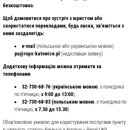
безкоштовно.
Щоб домовитися про зустріч з юристом або
скористатися перекладами, будь ласка, зв'яжіться з
нами заздалегідь:
e-mail
(польською або українською мовою):
pu@rops-katowice.pl
(надіславши заявку).
Додаткову інформацію можна отримати за
телефонами
32-730-68-76
(
українською мовою
, з понеділка
по п'ятницю,
з 9:00 до 13:00
);
32-730-68-83
(польською мовою
, з понеділка по
п'ятницю,
з 7.30 до 15.30
).
Обов'язковою умовою для користування послугами пункту
є наявність статусу біженця з України – Pesel UKR.