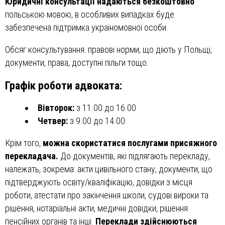
Юридичні консультації надаються безкоштовно
польською мовою, в особливих випадках буде
забезпечена підтримка україномовної особи.
Обсяг консультування: правові норми, що діють у Польщі,
документи, права, доступні пільги тощо.
Графік роботи адвоката:
Вівторок:
з 11.00 до 16.00
Четвер:
з 9.00 до 14.00.
Крім того,
можна скористатися послугами присяжного
перекладача.
До документів, які підлягають перекладу,
належать, зокрема: акти цивільного стану, документи, що
підтверджують освіту/кваліфікацію, довідки з місця
роботи, атестати про закінчення школи, судові вироки та
рішення, нотаріальні акти, медичні довідки, рішення
пенсійних органів та інші.
Переклади здійснюються