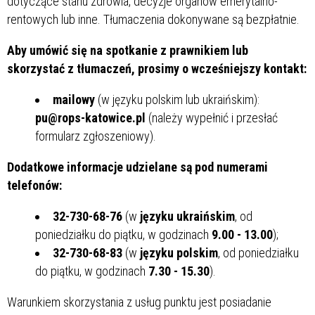
dotyczące stanu zdrowia, decyzje organów emerytalno-
rentowych lub inne. Tłumaczenia dokonywane są bezpłatnie.
Aby umówić się na spotkanie z prawnikiem lub
skorzystać z tłumaczeń, prosimy o wcześniejszy kontakt:
mailowy
(w języku polskim lub ukraińskim):
pu@rops-katowice.pl
(należy wypełnić i przesłać
formularz zgłoszeniowy).
Dodatkowe informacje udzielane są pod numerami
telefonów:
32-730-68-76
(w
języku ukraińskim
, od
poniedziałku do piątku, w godzinach
9.00 - 13.00
);
32-730-68-83
(w
języku polskim
, od poniedziałku
do piątku, w godzinach
7.30 - 15.30
).
Warunkiem skorzystania z usług punktu jest posiadanie