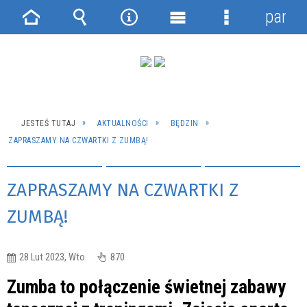
panel
Strona
Wyszukiwarka
Narzędzia
Menu
Menu
główna
główne
szczegółowe
JESTEŚ TUTAJ
AKTUALNOŚCI
BĘDZIN
ZAPRASZAMY NA CZWARTKI Z ZUMBĄ!
ZAPRASZAMY NA CZWARTKI Z
ZUMBĄ!
28 Lut 2023, Wto
870
Zumba to połączenie świetnej zabawy