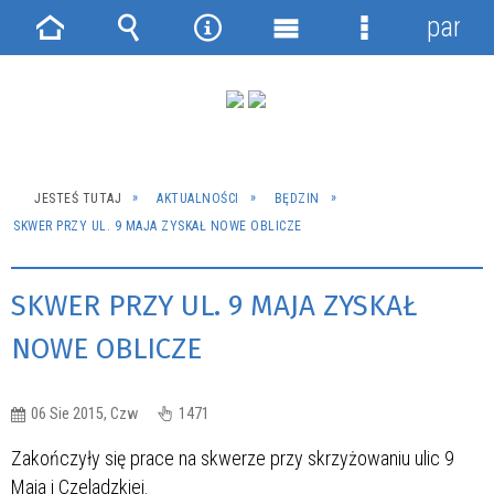
panel
Strona
Wyszukiwarka
Narzędzia
Menu
Menu
główna
główne
szczegółowe
JESTEŚ TUTAJ
AKTUALNOŚCI
BĘDZIN
SKWER PRZY UL. 9 MAJA ZYSKAŁ NOWE OBLICZE
SKWER PRZY UL. 9 MAJA ZYSKAŁ
NOWE OBLICZE
06 Sie 2015, Czw
1471
Zakończyły się prace na skwerze przy skrzyżowaniu ulic 9
Maja i Czeladzkiej.