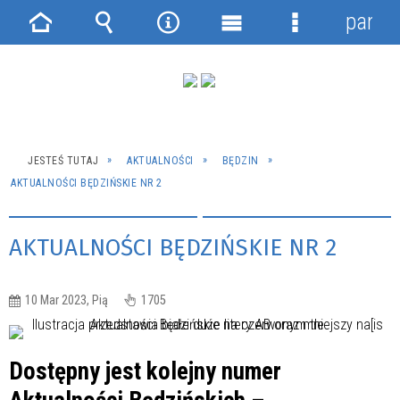
panel
Strona
Wyszukiwarka
Narzędzia
Menu
Menu
główna
główne
szczegółowe
JESTEŚ TUTAJ
AKTUALNOŚCI
BĘDZIN
AKTUALNOŚCI BĘDZIŃSKIE NR 2
AKTUALNOŚCI BĘDZIŃSKIE NR 2
10 Mar 2023, Pią
1705
Dostępny jest kolejny numer