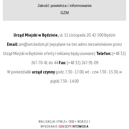
Jakość powietrza i informowanie
GZM
Urząd Miejski w Będzinie,
ul. 11 Listopada 20, 42-500 Będzin
Email:
um@um.bedzin.pl (wysyłane na ten adres niezamówione przez
Urząd Miejski w Będzinie oferty i reklamy będą usuwane)
Telefon:
(+48 32)
267-70-41 do 44
Fax:
(+48 32) 267-91-09
W poniedziałki
urząd czynny
godz. 7.30 - 17.00, wt - czw 7.30 - 15.30, w
piątki 7.30 - 14.00
WALIDACJA:
HTML5
+
CSS3
+
WCAG 2.1
WYKONANIE
CONCEPT
INTERMEDIA