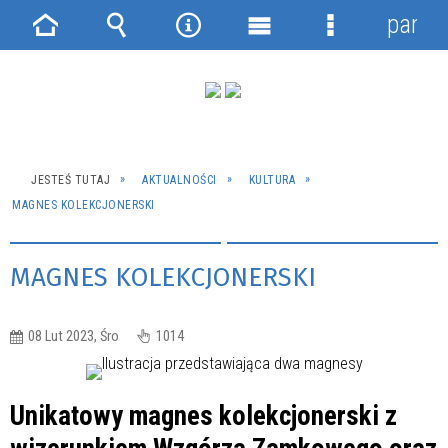
panel
Strona
Wyszukiwarka
Narzędzia
Menu
Menu
główna
główne
szczegółowe
JESTEŚ TUTAJ
AKTUALNOŚCI
KULTURA
MAGNES KOLEKCJONERSKI
MAGNES KOLEKCJONERSKI
08 Lut 2023, Śro
1014
Unikatowy magnes kolekcjonerski z