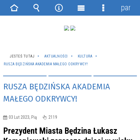
panel
Strona
Wyszukiwarka
Narzędzia
Menu
Menu
główna
główne
szczegółowe
JESTEŚ TUTAJ
AKTUALNOŚCI
KULTURA
RUSZA BĘDZIŃSKA AKADEMIA MAŁEGO ODKRYWCY!
RUSZA BĘDZIŃSKA AKADEMIA
MAŁEGO ODKRYWCY!
03 Lut 2023, Pią
2119
Prezydent Miasta Będzina Łukasz