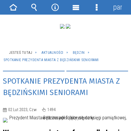
panel
Strona
Wyszukiwarka
Narzędzia
Menu
Menu
główna
główne
szczegółowe
JESTEŚ TUTAJ
AKTUALNOŚCI
BĘDZIN
SPOTKANIE PREZYDENTA MIASTA Z BĘDZIŃSKIMI SENIORAMI
SPOTKANIE PREZYDENTA MIASTA Z
BĘDZIŃSKIMI SENIORAMI
02 Lut 2023, Czw
1494