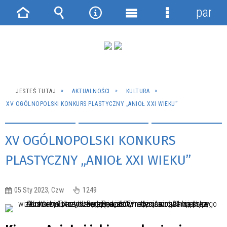
panel
Strona
Wyszukiwarka
Narzędzia
Menu
Menu
główna
główne
szczegółowe
JESTEŚ TUTAJ
AKTUALNOŚCI
KULTURA
XV OGÓLNOPOLSKI KONKURS PLASTYCZNY „ANIOŁ XXI WIEKU”
XV OGÓLNOPOLSKI KONKURS
PLASTYCZNY „ANIOŁ XXI WIEKU”
05 Sty 2023, Czw
1249