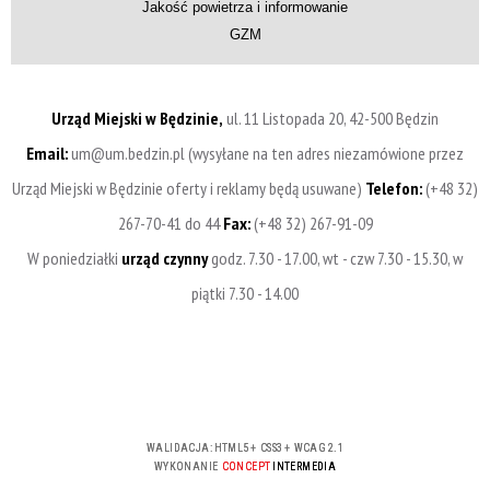
Jakość powietrza i informowanie
GZM
Urząd Miejski w Będzinie,
ul. 11 Listopada 20, 42-500 Będzin
Email:
um@um.bedzin.pl (wysyłane na ten adres niezamówione przez
Urząd Miejski w Będzinie oferty i reklamy będą usuwane)
Telefon:
(+48 32)
267-70-41 do 44
Fax:
(+48 32) 267-91-09
W poniedziałki
urząd czynny
godz. 7.30 - 17.00, wt - czw 7.30 - 15.30, w
piątki 7.30 - 14.00
WALIDACJA:
HTML5
+
CSS3
+
WCAG 2.1
WYKONANIE
CONCEPT
INTERMEDIA