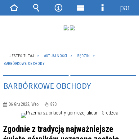
panel
Strona
Wyszukiwarka
Narzędzia
Menu
Menu
główna
główne
szczegółowe
JESTEŚ TUTAJ
AKTUALNOŚCI
BĘDZIN
BARBÓRKOWE OBCHODY
BARBÓRKOWE OBCHODY
06 Gru 2022, Wto
890
Zgodnie z tradycją najważniejsze