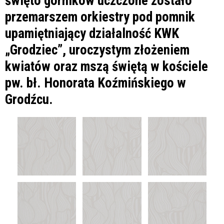
święto górników uczczone zostało
przemarszem orkiestry pod pomnik
upamiętniający działalność KWK
„Grodziec”, uroczystym złożeniem
kwiatów oraz mszą świętą w kościele
pw. bł. Honorata Koźmińskiego w
Grodźcu.