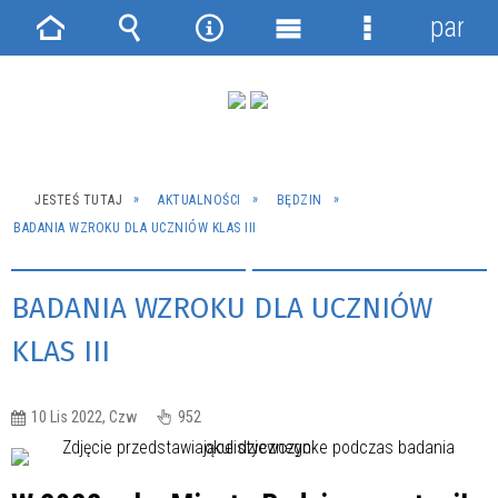
panel
Strona
Wyszukiwarka
Narzędzia
Menu
Menu
główna
główne
szczegółowe
JESTEŚ TUTAJ
AKTUALNOŚCI
BĘDZIN
BADANIA WZROKU DLA UCZNIÓW KLAS III
BADANIA WZROKU DLA UCZNIÓW
KLAS III
10 Lis 2022, Czw
952