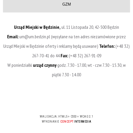
GZM
Urząd Miejski w Będzinie,
ul. 11 Listopada 20, 42-500 Będzin
Email:
um@um.bedzin.pl (wysyłane na ten adres niezamówione przez
Urząd Miejski w Będzinie oferty i reklamy będą usuwane)
Telefon:
(+48 32)
267-70-41 do 44
Fax:
(+48 32) 267-91-09
W poniedziałki
urząd czynny
godz. 7.30 - 17.00, wt - czw 7.30 - 15.30, w
piątki 7.30 - 14.00
WALIDACJA:
HTML5
+
CSS3
+
WCAG 2.1
WYKONANIE
CONCEPT
INTERMEDIA