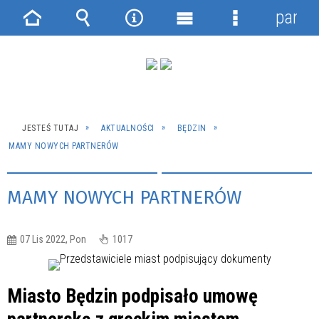
panel
Strona
Wyszukiwarka
Narzędzia
Menu
Menu
główna
główne
szczegółowe
JESTEŚ TUTAJ
AKTUALNOŚCI
BĘDZIN
MAMY NOWYCH PARTNERÓW
MAMY NOWYCH PARTNERÓW
07 Lis 2022, Pon
1017
Miasto Będzin podpisało umowę