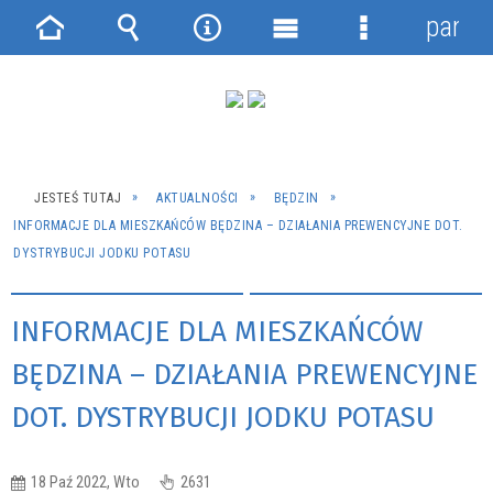
panel
Strona
Wyszukiwarka
Narzędzia
Menu
Menu
główna
główne
szczegółowe
JESTEŚ TUTAJ
AKTUALNOŚCI
BĘDZIN
INFORMACJE DLA MIESZKAŃCÓW BĘDZINA – DZIAŁANIA PREWENCYJNE DOT.
DYSTRYBUCJI JODKU POTASU
INFORMACJE DLA MIESZKAŃCÓW
BĘDZINA – DZIAŁANIA PREWENCYJNE
DOT. DYSTRYBUCJI JODKU POTASU
18 Paź 2022, Wto
2631