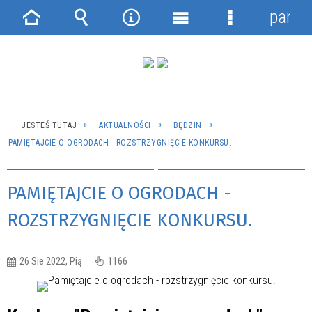
panel
Strona
Wyszukiwarka
Narzędzia
Menu
Menu
główna
główne
szczegółowe
JESTEŚ TUTAJ
AKTUALNOŚCI
BĘDZIN
PAMIĘTAJCIE O OGRODACH - ROZSTRZYGNIĘCIE KONKURSU.
PAMIĘTAJCIE O OGRODACH -
ROZSTRZYGNIĘCIE KONKURSU.
26 Sie 2022, Pią
1166