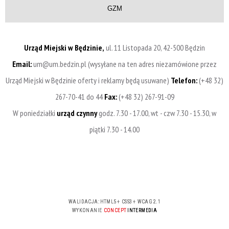
GZM
Urząd Miejski w Będzinie,
ul. 11 Listopada 20, 42-500 Będzin
Email:
um@um.bedzin.pl (wysyłane na ten adres niezamówione przez
Urząd Miejski w Będzinie oferty i reklamy będą usuwane)
Telefon:
(+48 32)
267-70-41 do 44
Fax:
(+48 32) 267-91-09
W poniedziałki
urząd czynny
godz. 7.30 - 17.00, wt - czw 7.30 - 15.30, w
piątki 7.30 - 14.00
WALIDACJA:
HTML5
+
CSS3
+
WCAG 2.1
WYKONANIE
CONCEPT
INTERMEDIA