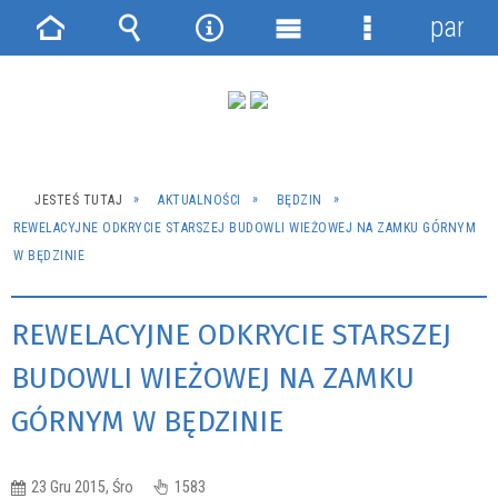
panel
Strona
Wyszukiwarka
Narzędzia
Menu
Menu
główna
główne
szczegółowe
JESTEŚ TUTAJ
AKTUALNOŚCI
BĘDZIN
REWELACYJNE ODKRYCIE STARSZEJ BUDOWLI WIEŻOWEJ NA ZAMKU GÓRNYM
W BĘDZINIE
REWELACYJNE ODKRYCIE STARSZEJ
BUDOWLI WIEŻOWEJ NA ZAMKU
GÓRNYM W BĘDZINIE
23 Gru 2015, Śro
1583