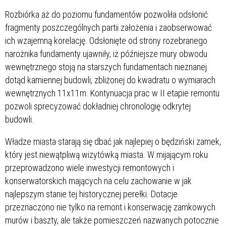
Rozbiórka aż do poziomu fundamentów pozwoliła odsłonić
fragmenty poszczególnych partii założenia i zaobserwować
ich wzajemną korelację. Odsłonięte od strony rozebranego
narożnika fundamenty ujawniły, iż późniejsze mury obwodu
wewnętrznego stoją na starszych fundamentach nieznanej
dotąd kamiennej budowli, zbliżonej do kwadratu o wymiarach
wewnętrznych 11x11m. Kontynuacja prac w II etapie remontu
pozwoli sprecyzować dokładniej chronologię odkrytej
budowli.
Władze miasta starają się dbać jak najlepiej o będziński zamek,
który jest niewątpliwą wizytówką miasta. W mijającym roku
przeprowadzono wiele inwestycji remontowych i
konserwatorskich mających na celu zachowanie w jak
najlepszym stanie tej historycznej perełki. Dotacje
przeznaczono nie tylko na remont i konserwację zamkowych
murów i baszty, ale także pomieszczeń nazwanych potocznie