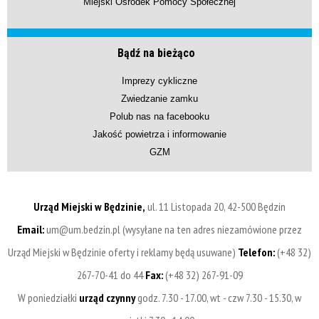
Miejski Ośrodek Pomocy Społecznej
Bądź na bieżąco
Imprezy cykliczne
Zwiedzanie zamku
Polub nas na facebooku
Jakość powietrza i informowanie
GZM
Urząd Miejski w Będzinie,
ul. 11 Listopada 20, 42-500 Będzin
Email:
um@um.bedzin.pl (wysyłane na ten adres niezamówione przez
Urząd Miejski w Będzinie oferty i reklamy będą usuwane)
Telefon:
(+48 32)
267-70-41 do 44
Fax:
(+48 32) 267-91-09
W poniedziałki
urząd czynny
godz. 7.30 - 17.00, wt - czw 7.30 - 15.30, w