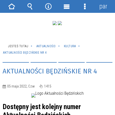
panel
Strona
Wyszukiwarka
Narzędzia
Menu
Menu
główna
główne
szczegółowe
JESTEŚ TUTAJ
AKTUALNOŚCI
KULTURA
AKTUALNOŚCI BĘDZIŃSKIE NR 4
AKTUALNOŚCI BĘDZIŃSKIE NR 4
05 maja 2022, Czw
1415
Dostępny jest kolejny numer