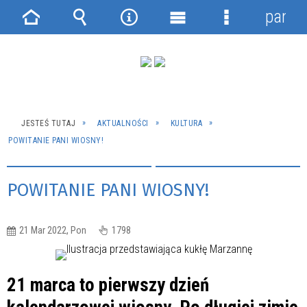
panel
Strona
Wyszukiwarka
Narzędzia
Menu
Menu
główna
główne
szczegółowe
JESTEŚ TUTAJ
AKTUALNOŚCI
KULTURA
POWITANIE PANI WIOSNY!
POWITANIE PANI WIOSNY!
21 Mar 2022, Pon
1798
21 marca to pierwszy dzień