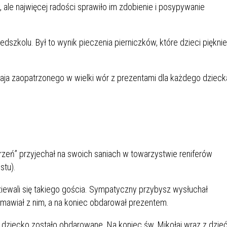
 ale najwięcej radości sprawiło im zdobienie i posypywanie
szkolu. Był to wynik pieczenia pierniczków, które dzieci pięknie
łaja zaopatrzonego w wielki wór z prezentami dla każdego dzieck
zeń” przyjechał na swoich saniach w towarzystwie reniferów
stu).
iewali się takiego gościa. Sympatyczny przybysz wysłuchał
ozmawiał z nim, a na koniec obdarował prezentem.
e dziecko zostało obdarowane. Na koniec św. Mikołaj wraz z dzie