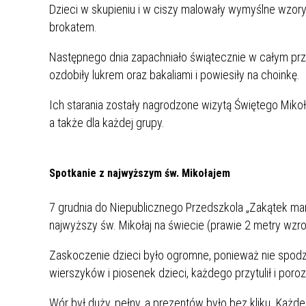
Dzieci w skupieniu i w ciszy malowały wymyślne wzory,
brokatem.
Następnego dnia zapachniało świątecznie w całym przed
ozdobiły lukrem oraz bakaliami i powiesiły na choinkę.
Ich starania zostały nagrodzone wizytą Świętego Miko
a także dla każdej grupy.
Spotkanie z najwyższym św. Mikołajem
7 grudnia do Niepublicznego Przedszkola „Zakątek mar
najwyższy św. Mikołaj na świecie (prawie 2 metry wzro
Zaskoczenie dzieci było ogromne, ponieważ nie spodz
wierszyków i piosenek dzieci, każdego przytulił i por
Wór był duży, pełny, a prezentów było bez kliku. Każd