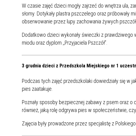
UCZN
W czasie zajęć dzieci mogły zajrzeć do wnętrza ula, 
KARTA DUŻEJ RODZINY
OFERT
słomy. Dotykały plastra pszczelego oraz próbowały m
obserwowanie przez lupy zachowania żywych pszczół
AWANS ZAWODOWY NAUCZYCIELI
ZAKŁA
AKTYWIZACJA SPOŁECZNO–
PLAN 
NIEPU
Dodatkowo dzieci wykonały świeczki z prawdziwego w
ZAWODOWA OSÓB
miodu oraz dyplom ,,Przyjaciela Pszczół”.
NIEPEŁNOSPRAWNYCH
STYPENDIUM MIASTA BĘDZINA
PAŃST
PODATKI LOKALNE –
KAMPA
I ST. 
3 grudnia dzieci z Przedszkola Miejskiego nr 1 uczest
PODSTAWOWE INFORMACJE,
EKOLO
STAWKI I FORMULARZE
DOTACJE DLA NIEPUBLICZNYCH
PROJE
MIĘDZ
Podczas tych zajęć przedszkolaki dowiedziały się w ja
SZKÓŁ I PRZEDSZKOLI W
LINEA
ZAPO
pies zaatakuje.
BĘDZINIE
PRACO
INFORMACJE ZUS
INFOR
Poznały sposoby bezpiecznej zabawy z psem oraz o cz
również, jaką rolę odgrywa pies w społeczeństwie, czyli 
INFORMACJE KRUS
POMOC ZDROWOTNA DLA
URZĄD
„PRZY
Zajęcia były prowadzone przez specjalistę z Polskiego
NAUCZYCIELI
PROG
SZANS