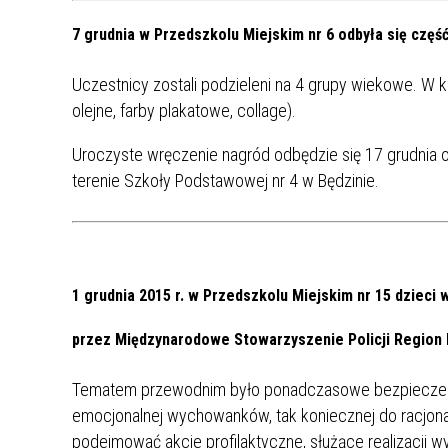
MŁODZ
7 grudnia w Przedszkolu Miejskim nr 6 odbyła się częś
SZANSA – FORMY AKTYWNEGO
MŁODZ
W LAT
WSPARCIA OBSZARU
BĘDZI
Uczestnicy zostali podzieleni na 4 grupy wiekowe. W k
ZREWITALIZOWANEGO
olejne, farby plakatowe, collage).
BĘDZIŃSKA AKADEMIA MAŁEGO
AKCJA
Uroczyste wręczenie nagród odbędzie się 17 grudnia o
SPORTOWCA
ALKO
terenie Szkoły Podstawowej nr 4 w Będzinie.
PROJEKT EKOLIDERKI
PRACA
WZMOCNIENIE PROCESU
INFOR
SPRAWIEDLIWEJ TRANSFORMACJI
WYMAG
1 grudnia 2015 r. w Przedszkolu Miejskim nr 15 dziec
ŚLĄSKA
przez Międzynarodowe Stowarzyszenie Policji Region 
KONKURS FOTOGRAFICZNY
URZĄD 
„METROPOLIA. PRZEZ PRYZMAT
KONKU
Tematem przewodnim było ponadczasowe bezpieczeńs
WODY”
PRZEW
emocjonalnej wychowanków, tak koniecznej do racjona
NADZO
podejmować akcje profilaktyczne, służące realizacji 
NAJLE