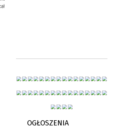
cał
OGŁOSZENIA