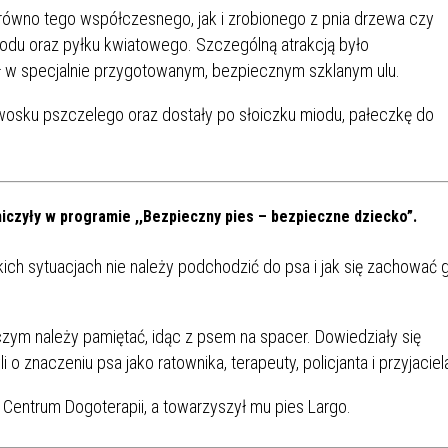
IÓW
DLA WYRÓŻNIAJĄCYCH SIĘ
zarówno tego współczesnego, jak i zrobionego z pnia drzewa czy
Y PRACY
PROGRAM WSPARCIA "ROD
UCZNIÓW
iodu oraz pyłku kwiatowego. Szczególną atrakcją było
3+ GÓRĄ!"
 w specjalnie przygotowanym, bezpiecznym szklanym ulu.
DANIE PLACÓWEK
DOFINANSOWANIE KOSZT
OGÓLNY
BLICZNYCH
BĘDZIŃSKA KARTA SENIOR
KSZTAŁCENIA PRACOWNIK
osku pszczelego oraz dostały po słoiczku miodu, pałeczkę do
MŁODOCIANYCH
WOWA SZKOŁA MUZYCZNA
ZADANIA DOFINANSOWANE
NIA EDUKACYJNO-
IM. FRYDERYKA CHOPINA
REJESTR DANYCH
BUDŻETU PAŃSTWA
niczyły w programie ,,Bezpieczny pies – bezpieczne dziecko”.
GICZNA W RAMACH
KONTAKTOWYCH (RDK)
KTU ZAGŁĘBIOWSKI PARK
YZAKŁADOWA KASA
DOFINANSOWANIE „ZIELO
kich sytuacjach nie należy podchodzić do psa i jak się zachować 
RNY
MOGOWO-POŻYCZKOWA
SZKÓŁ” Z WOJEWÓDZKIEGO
WNIKÓW OŚWIATY
FUNDUSZU OCHRONY
MACJE MOPS BĘDZIN
INFORMACJE ARIMR
ŚRODOWISKA I GOSPODARK
ym należy pamiętać, idąc z psem na spacer. Dowiedziały się
WODNEJ W KATOWICACH
o znaczeniu psa jako ratownika, terapeuty, policjanta i przyjaciel
 SKARBOWY
JAZNA SZKOŁA” RZĄDOWY
INFORMACJE DOTYCZĄCE
KONKURSY NA STANOWISK
 Centrum Dogoterapii, a towarzyszył mu pies Largo.
RAM WYRÓWNYWANIA
TRANSPLANTACJI
DYREKTORA
 EDUKACYJNYCH DZIECI I