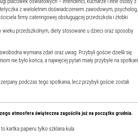
ługi placówek oświatowych – intendenci, kucharze i inne osoby z
etetyczka z wieloletnim doświadczeniem zawodowym, psycholog,
ściciela firmy cateringowej obsługującej przedszkola i żłobki.
 wieku przedszkolnym, diety stosowane u dzieci oraz sposoby
swobodna wymiana zdań oraz uwag. Przybyli goście dzielili się
iom nie było końca, a najwięcej pytań miały przybyłe na spotkan
zerpany podczas tego spotkania, lecz przybyli goście zostali
szego atmosfera świąteczna zagościła już na początku grudnia.
o kartka papieru tylko szklana kula.