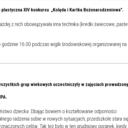
IEŻY „PRZYJAZNA SZKOŁA”
ć plastyczna XIV konkursu „Kolęda i Kartka Bożonarodzeniowa”.
IEŻOWA RADA MIASTA
ACH 2025-2027
WYKAZ ZWIERZĄT ODŁOWI
NA
Z TERENU MIASTA
ażdej z nich obowiązywała inna technika (kredki świecowe, paste
 ŻYJ ZDROWO BEZ
GDZIE MOŻNA ZNALEŹĆ I J
 godzinie 16.00 podczas wigilii środowiskowej organizowanej na
HOLU
WYGLĄDA PRACA W NGO?
PORADY OD PRACA.PL
 W WOJSKU JAKO
BEZPŁATNY PORADNIK DLA
MATYK – JAK ZOSTAĆ?
KULTURY
ANIA, ZAROBKI
i wszystkich grup wiekowych uczestniczyły w zajęciach prowadzon
IPA.
KNF - XV EDYCJA
KATOWICE OTWIERAJĄ DRZW
RSU O NAGRODĘ
CENTRUM ZARZĄDZANIA
two dziecka. Dbając bowiem o kształtowanie odporności
ODNICZĄCEGO KOMISJI
RUCHEM
lnego radzenia sobie w nowych sytuacjach, przedszkole stara si
RU FINANSOWEGO ZA
wyznaczonych celów. Tak też było w ten grudniowy poranek, kiedy 
PSZĄ PRACĘ DOKTORSKĄ Z