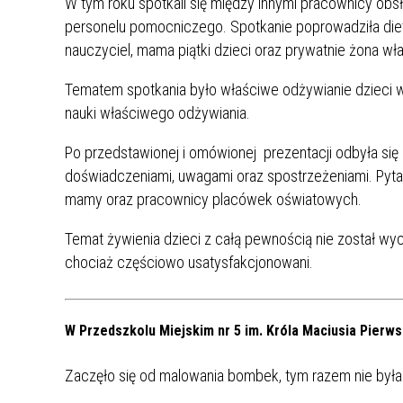
W tym roku spotkali się między innymi pracownicy obs
personelu pomocniczego. Spotkanie poprowadziła di
nauczyciel, mama piątki dzieci oraz prywatnie żona wła
Tematem spotkania było właściwe odżywianie dzieci w
nauki właściwego odżywiania.
Po przedstawionej i omówionej prezentacji odbyła się 
doświadczeniami, uwagami oraz spostrzeżeniami. Pytan
mamy oraz pracownicy placówek oświatowych.
Temat żywienia dzieci z całą pewnością nie został wyc
chociaż częściowo usatysfakcjonowani.
W Przedszkolu Miejskim nr 5 im. Króla Maciusia Pierw
Zaczęło się od malowania bombek, tym razem nie była t