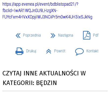
https://app.evenea.pl/event/bdblistopad21/?
fbclid=IwAR1WQJnGU9LHzgXN-
FUYcFxm4HVxXDpjiIWJ3NCiiPr5m0wK4UH3IxSJkNg
Poprzednia
Następna
Pdf
Drukuj
Powrót
Kontakt
CZYTAJ INNE AKTUALNOŚCI W
KATEGORII: BĘDZIN