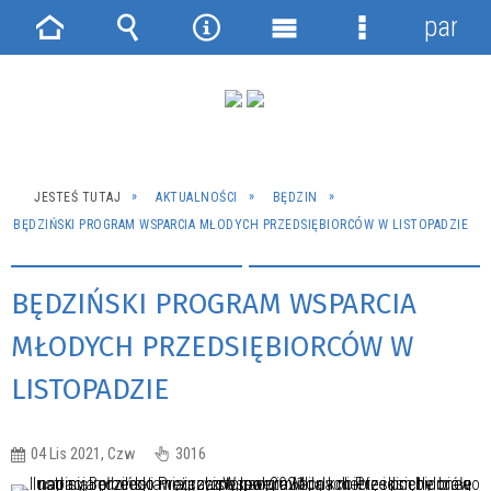
panel
Strona
Wyszukiwarka
Narzędzia
Menu
Menu
główna
główne
szczegółowe
JESTEŚ TUTAJ
AKTUALNOŚCI
BĘDZIN
BĘDZIŃSKI PROGRAM WSPARCIA MŁODYCH PRZEDSIĘBIORCÓW W LISTOPADZIE
BĘDZIŃSKI PROGRAM WSPARCIA
MŁODYCH PRZEDSIĘBIORCÓW W
LISTOPADZIE
04 Lis 2021, Czw
3016