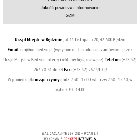
Jakość powietrza i informowanie
GZM
Urząd Miejski w Będzinie,
ul. 11 Listopada 20, 42-500 Będzin
Email:
um@um.bedzin.pl (wysyłane na ten adres niezamówione przez
Urząd Miejski w Będzinie oferty i reklamy będą usuwane)
Telefon:
(+48 32)
267-70-41 do 44
Fax:
(+48 32) 267-91-09
W poniedziałki
urząd czynny
godz. 7.30 - 17.00, wt - czw 7.30 - 15.30, w
piątki 7.30 - 14.00
WALIDACJA:
HTML5
+
CSS3
+
WCAG 2.1
WYKONANIE
CONCEPT
INTERMEDIA