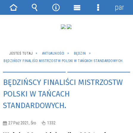
panel
Strona
Wyszukiwarka
Narzędzia
Menu
Menu
główna
główne
szczegółowe
JESTEŚ TUTAJ
AKTUALNOŚCI
BĘDZIN
BĘDZIŃSCY FINALIŚCI MISTRZOSTW POLSKI W TAŃCACH STANDARDOWYCH.
BĘDZIŃSCY FINALIŚCI MISTRZOSTW
POLSKI W TAŃCACH
STANDARDOWYCH.
27 Paź 2021, Śro
1332