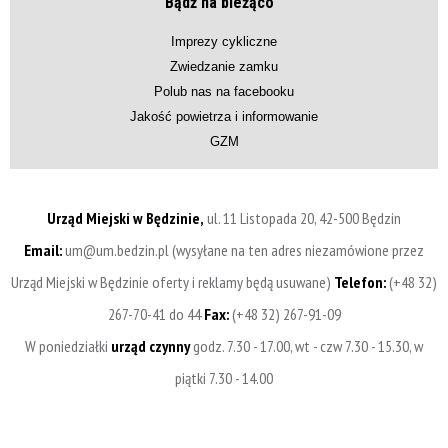
Bądź na bieżąco
Imprezy cykliczne
Zwiedzanie zamku
Polub nas na facebooku
Jakość powietrza i informowanie
GZM
Urząd Miejski w Będzinie,
ul. 11 Listopada 20, 42-500 Będzin
Email:
um@um.bedzin.pl (wysyłane na ten adres niezamówione przez
Urząd Miejski w Będzinie oferty i reklamy będą usuwane)
Telefon:
(+48 32)
267-70-41 do 44
Fax:
(+48 32) 267-91-09
W poniedziałki
urząd czynny
godz. 7.30 - 17.00, wt - czw 7.30 - 15.30, w
piątki 7.30 - 14.00