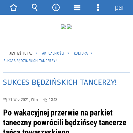
panel
Strona
Wyszukiwarka
Narzędzia
Menu
Menu
główna
główne
szczegółowe
JESTEŚ TUTAJ
AKTUALNOŚCI
KULTURA
SUKCES BĘDZIŃSKICH TANCERZY!
SUKCES BĘDZIŃSKICH TANCERZY!
21 Wrz 2021, Wto
1343
Po wakacyjnej przerwie na parkiet
taneczny powrócili będzińscy tancerze
tańca towarzyskiego.