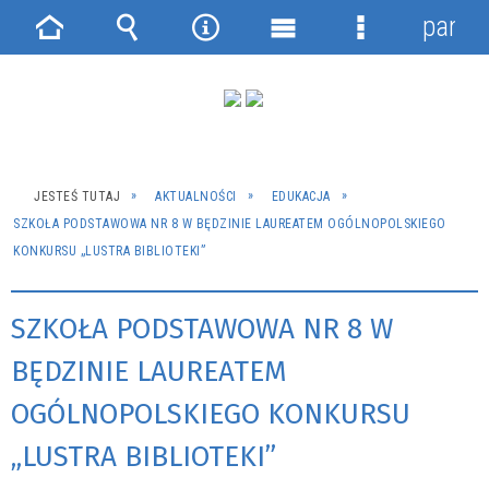
panel
Strona
Wyszukiwarka
Narzędzia
Menu
Menu
główna
główne
szczegółowe
JESTEŚ TUTAJ
AKTUALNOŚCI
EDUKACJA
SZKOŁA PODSTAWOWA NR 8 W BĘDZINIE LAUREATEM OGÓLNOPOLSKIEGO
KONKURSU „LUSTRA BIBLIOTEKI”
SZKOŁA PODSTAWOWA NR 8 W
BĘDZINIE LAUREATEM
OGÓLNOPOLSKIEGO KONKURSU
„LUSTRA BIBLIOTEKI”