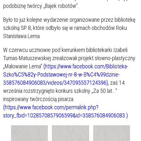
podobiznę twórcy „Bajek robotów”.
Było to już kolejne wydarzenie organizowane przez bibliotekę
szkolną SP 8, które odbyło się w ramach obchodów Roku
Stanisława Lema.
W czerwcu uczniowie pod kierunkiem bibliotekarki Izabeli
Tumas-Matuszewskiej zrealizowali projekt słowno-plastyczny
„Malowanie Lema”
(https://www.facebook.com/Biblioteka-
Szko%C5%82y-Podstawowej-nr-8-w-B%C4%99dzinie-
358576084906083/videos/347095557124396)
, zaś 14
września rozstrzygnięto konkurs szkolny „Za 50 lat...”
inspirowany twórczością pisarza.
(https://www.facebook.com/permalink.php?
story_fbid=1028570857906599&id=358576084906083 )