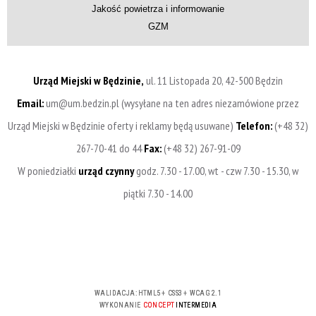
Jakość powietrza i informowanie
GZM
Urząd Miejski w Będzinie,
ul. 11 Listopada 20, 42-500 Będzin
Email:
um@um.bedzin.pl (wysyłane na ten adres niezamówione przez
Urząd Miejski w Będzinie oferty i reklamy będą usuwane)
Telefon:
(+48 32)
267-70-41 do 44
Fax:
(+48 32) 267-91-09
W poniedziałki
urząd czynny
godz. 7.30 - 17.00, wt - czw 7.30 - 15.30, w
piątki 7.30 - 14.00
WALIDACJA:
HTML5
+
CSS3
+
WCAG 2.1
WYKONANIE
CONCEPT
INTERMEDIA