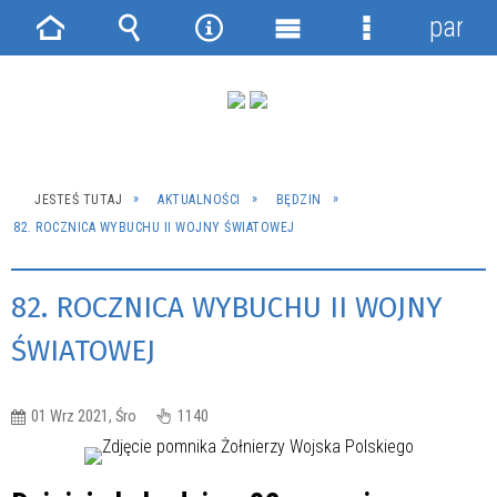
panel
Strona
Wyszukiwarka
Narzędzia
Menu
Menu
główna
główne
szczegółowe
JESTEŚ TUTAJ
AKTUALNOŚCI
BĘDZIN
82. ROCZNICA WYBUCHU II WOJNY ŚWIATOWEJ
82. ROCZNICA WYBUCHU II WOJNY
ŚWIATOWEJ
01 Wrz 2021, Śro
1140