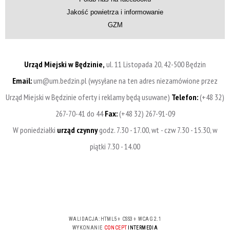
Jakość powietrza i informowanie
GZM
Urząd Miejski w Będzinie,
ul. 11 Listopada 20, 42-500 Będzin
Email:
um@um.bedzin.pl (wysyłane na ten adres niezamówione przez
Urząd Miejski w Będzinie oferty i reklamy będą usuwane)
Telefon:
(+48 32)
267-70-41 do 44
Fax:
(+48 32) 267-91-09
W poniedziałki
urząd czynny
godz. 7.30 - 17.00, wt - czw 7.30 - 15.30, w
piątki 7.30 - 14.00
WALIDACJA:
HTML5
+
CSS3
+
WCAG 2.1
WYKONANIE
CONCEPT
INTERMEDIA