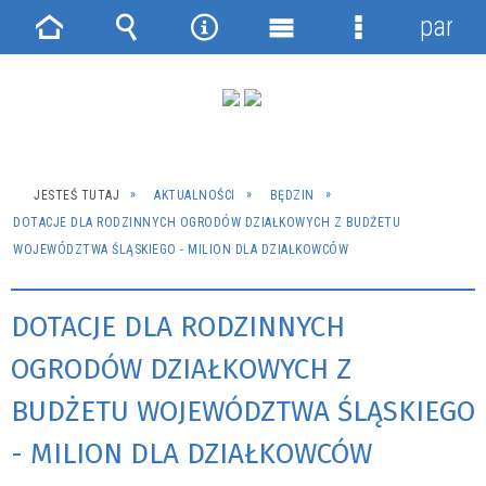
panel
Strona
Wyszukiwarka
Narzędzia
Menu
Menu
główna
główne
szczegółowe
JESTEŚ TUTAJ
AKTUALNOŚCI
BĘDZIN
DOTACJE DLA RODZINNYCH OGRODÓW DZIAŁKOWYCH Z BUDŻETU
WOJEWÓDZTWA ŚLĄSKIEGO - MILION DLA DZIAŁKOWCÓW
DOTACJE DLA RODZINNYCH
OGRODÓW DZIAŁKOWYCH Z
BUDŻETU WOJEWÓDZTWA ŚLĄSKIEGO
- MILION DLA DZIAŁKOWCÓW