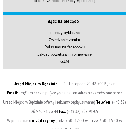
Miejski Ośrodek Pomocy Społecznej
Bądź na bieżąco
Imprezy cykliczne
Zwiedzanie zamku
Polub nas na facebooku
Jakość powietrza i informowanie
GZM
Urząd Miejski w Będzinie,
ul. 11 Listopada 20, 42-500 Będzin
Email:
um@um.bedzin.pl (wysyłane na ten adres niezamówione przez
Urząd Miejski w Będzinie oferty i reklamy będą usuwane)
Telefon:
(+48 32)
267-70-41 do 44
Fax:
(+48 32) 267-91-09
W poniedziałki
urząd czynny
godz. 7.30 - 17.00, wt - czw 7.30 - 15.30, w