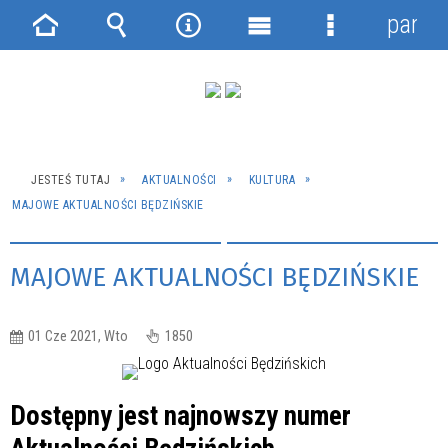
panel
Strona
Wyszukiwarka
Narzędzia
Menu
Menu
główna
główne
szczegółowe
JESTEŚ TUTAJ
AKTUALNOŚCI
KULTURA
MAJOWE AKTUALNOŚCI BĘDZIŃSKIE
MAJOWE AKTUALNOŚCI BĘDZIŃSKIE
01 Cze 2021, Wto
1850
Dostępny jest najnowszy numer