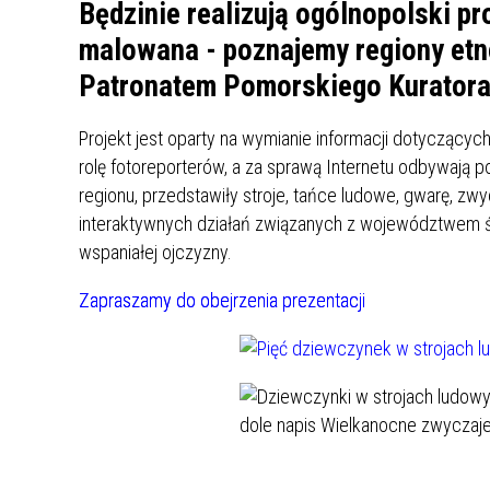
UCZN
Będzinie realizują ogólnopolski pr
KARTA DUŻEJ RODZINY
OFERT
malowana - poznajemy regiony et
Patronatem Pomorskiego Kuratora
AWANS ZAWODOWY NAUCZYCIELI
ZAKŁA
AKTYWIZACJA SPOŁECZNO–
PLAN 
NIEPU
ZAWODOWA OSÓB
Projekt jest oparty na wymianie informacji dotyczących
NIEPEŁNOSPRAWNYCH
rolę fotoreporterów, a za sprawą Internetu odbywają 
STYPENDIUM MIASTA BĘDZINA
PAŃST
regionu, przedstawiły stroje, tańce ludowe, gwarę, zw
PODATKI LOKALNE –
KAMPA
I ST. 
interaktywnych działań związanych z województwem ś
PODSTAWOWE INFORMACJE,
EKOLO
wspaniałej ojczyzny.
STAWKI I FORMULARZE
DOTACJE DLA NIEPUBLICZNYCH
PROJE
MIĘDZ
SZKÓŁ I PRZEDSZKOLI W
LINEA
ZAPO
Zapraszamy do obejrzenia prezentacji
BĘDZINIE
PRACO
INFORMACJE ZUS
INFOR
INFORMACJE KRUS
POMOC ZDROWOTNA DLA
URZĄD
„PRZY
NAUCZYCIELI
PROG
SZANS