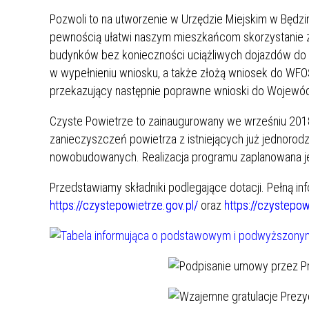
UCZN
Pozwoli to na utworzenie w Urzędzie Miejskim w Będz
KARTA DUŻEJ RODZINY
OFERT
pewnością ułatwi naszym mieszkańcom skorzystanie z
AWANS ZAWODOWY NAUCZYCIELI
ZAKŁA
budynków bez konieczności uciążliwych dojazdów do
AKTYWIZACJA SPOŁECZNO–
PLAN 
NIEPU
w wypełnieniu wniosku, a także złożą wniosek do WFO
ZAWODOWA OSÓB
przekazujący następnie poprawne wnioski do Wojewód
NIEPEŁNOSPRAWNYCH
STYPENDIUM MIASTA BĘDZINA
PAŃST
Czyste Powietrze to zainaugurowany we wrześniu 2018 
PODATKI LOKALNE –
KAMPA
I ST. 
zanieczyszczeń powietrza z istniejących już jednorod
PODSTAWOWE INFORMACJE,
EKOLO
nowobudowanych. Realizacja programu zaplanowana je
STAWKI I FORMULARZE
DOTACJE DLA NIEPUBLICZNYCH
PROJE
MIĘDZ
SZKÓŁ I PRZEDSZKOLI W
LINEA
ZAPO
Przedstawiamy składniki podlegające dotacji. Pełną in
BĘDZINIE
PRACO
https://czystepowietrze.gov.pl/
ora
z
https://czystepo
INFORMACJE ZUS
INFOR
INFORMACJE KRUS
POMOC ZDROWOTNA DLA
URZĄD
„PRZY
NAUCZYCIELI
PROG
SZANS