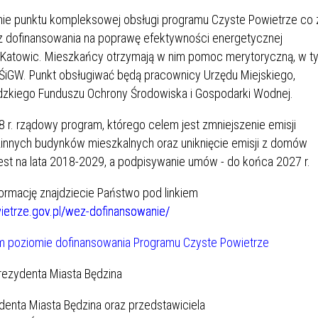
IÓW
DLA WYRÓŻNIAJĄCYCH SIĘ
inie punktu kompleksowej obsługi programu Czyste Powietrze co 
Y PRACY
PROGRAM WSPARCIA "ROD
UCZNIÓW
3+ GÓRĄ!"
 dofinansowania na poprawę efektywności energetycznej
DANIE PLACÓWEK
DOFINANSOWANIE KOSZT
 Katowic. Mieszkańcy otrzymają w nim pomoc merytoryczną, w t
OGÓLNY
BLICZNYCH
BĘDZIŃSKA KARTA SENIOR
KSZTAŁCENIA PRACOWNIK
ŚiGW. Punkt obsługiwać będą pracownicy Urzędu Miejskiego,
MŁODOCIANYCH
zkiego Funduszu Ochrony Środowiska i Gospodarki Wodnej.
WOWA SZKOŁA MUZYCZNA
ZADANIA DOFINANSOWANE
r. rządowy program, którego celem jest zmniejszenie emisji
NIA EDUKACYJNO-
IM. FRYDERYKA CHOPINA
REJESTR DANYCH
BUDŻETU PAŃSTWA
zinnych budynków mieszkalnych oraz uniknięcie emisji z domów
GICZNA W RAMACH
KONTAKTOWYCH (RDK)
st na lata 2018-2029, a podpisywanie umów - do końca 2027 r.
KTU ZAGŁĘBIOWSKI PARK
YZAKŁADOWA KASA
DOFINANSOWANIE „ZIELO
RNY
MOGOWO-POŻYCZKOWA
SZKÓŁ” Z WOJEWÓDZKIEGO
formację znajdziecie Państwo pod linkiem
WNIKÓW OŚWIATY
FUNDUSZU OCHRONY
wietrze.gov.pl/wez-dofinansowanie/
MACJE MOPS BĘDZIN
INFORMACJE ARIMR
ŚRODOWISKA I GOSPODARK
WODNEJ W KATOWICACH
 SKARBOWY
JAZNA SZKOŁA” RZĄDOWY
INFORMACJE DOTYCZĄCE
KONKURSY NA STANOWISK
RAM WYRÓWNYWANIA
TRANSPLANTACJI
DYREKTORA
 EDUKACYJNYCH DZIECI I