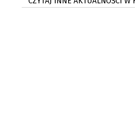
CZYTAJ INNE AKTUALNOŚCI W 
ZAKRE
WAŻNA INFORMACJA - DOT.
PRZEPROWADZENIA OCENY
RYZYKA WEWNĘTRZNEGO
SYSTEMU WODOCIĄGOWEGO