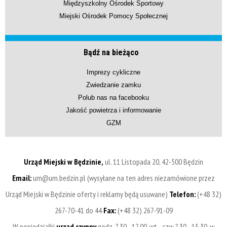
Międzyszkolny Ośrodek Sportowy
Miejski Ośrodek Pomocy Społecznej
Bądź na bieżąco
Imprezy cykliczne
Zwiedzanie zamku
Polub nas na facebooku
Jakość powietrza i informowanie
GZM
Urząd Miejski w Będzinie,
ul. 11 Listopada 20, 42-500 Będzin
Email:
um@um.bedzin.pl (wysyłane na ten adres niezamówione przez
Urząd Miejski w Będzinie oferty i reklamy będą usuwane)
Telefon:
(+48 32)
267-70-41 do 44
Fax:
(+48 32) 267-91-09
W poniedziałki
urząd czynny
godz. 7.30 - 17.00, wt - czw 7.30 - 15.30, w