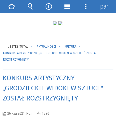
panel
Strona
Wyszukiwarka
Narzędzia
Menu
Menu
główna
główne
szczegółowe
JESTEŚ TUTAJ
AKTUALNOŚCI
KULTURA
KONKURS ARTYSTYCZNY „GRODZIECKIE WIDOKI W SZTUCE" ZOSTAŁ
ROZSTRZYGNIĘTY
KONKURS ARTYSTYCZNY
„GRODZIECKIE WIDOKI W SZTUCE"
ZOSTAŁ ROZSTRZYGNIĘTY
26 Kwi 2021, Pon
1390