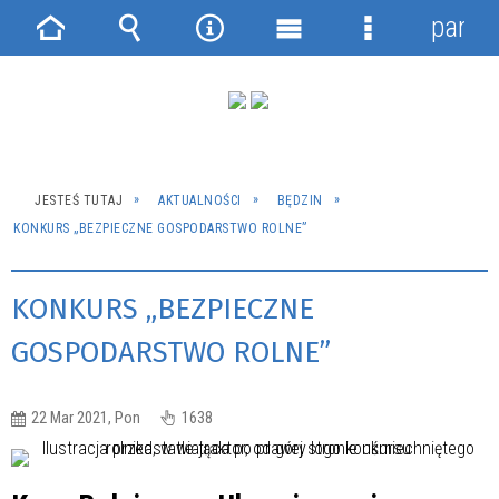
panel
Strona
Wyszukiwarka
Narzędzia
Menu
Menu
główna
główne
szczegółowe
JESTEŚ TUTAJ
AKTUALNOŚCI
BĘDZIN
KONKURS „BEZPIECZNE GOSPODARSTWO ROLNE”
KONKURS „BEZPIECZNE
GOSPODARSTWO ROLNE”
22 Mar 2021, Pon
1638