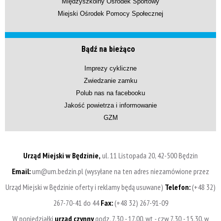
Międzyszkolny Ośrodek Sportowy
Miejski Ośrodek Pomocy Społecznej
Bądź na bieżąco
Imprezy cykliczne
Zwiedzanie zamku
Polub nas na facebooku
Jakość powietrza i informowanie
GZM
Urząd Miejski w Będzinie,
ul. 11 Listopada 20, 42-500 Będzin
Email:
um@um.bedzin.pl (wysyłane na ten adres niezamówione przez
Urząd Miejski w Będzinie oferty i reklamy będą usuwane)
Telefon:
(+48 32)
267-70-41 do 44
Fax:
(+48 32) 267-91-09
W poniedziałki
urząd czynny
godz. 7.30 - 17.00, wt - czw 7.30 - 15.30, w