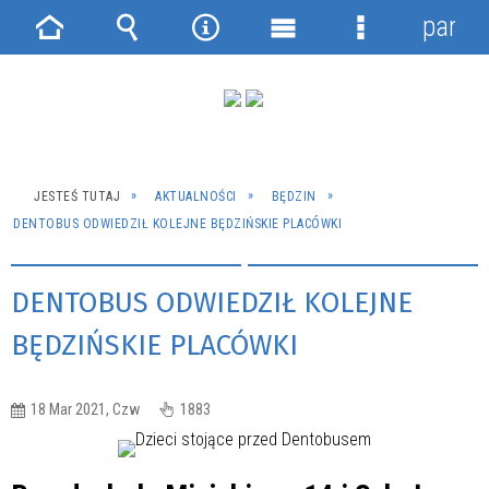
panel
Strona
Wyszukiwarka
Narzędzia
Menu
Menu
główna
główne
szczegółowe
JESTEŚ TUTAJ
AKTUALNOŚCI
BĘDZIN
DENTOBUS ODWIEDZIŁ KOLEJNE BĘDZIŃSKIE PLACÓWKI
DENTOBUS ODWIEDZIŁ KOLEJNE
BĘDZIŃSKIE PLACÓWKI
18 Mar 2021, Czw
1883