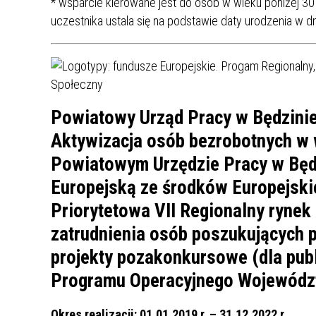
* wsparcie kierowane jest do osób w wieku poniżej 30
uczestnika ustala się na podstawie daty urodzenia w dn
Powiatowy Urząd Pracy w Będzinie 
Aktywizacja osób bezrobotnych w 
Powiatowym Urzędzie Pracy w Będz
Europejską ze środków Europejsk
Priorytetowa VII Regionalny rynek
zatrudnienia osób poszukujących p
projekty pozakonkursowe (dla publ
Programu Operacyjnego Województ
Okres realizacji: 01.01.2019 r. – 31.12.2022 r.