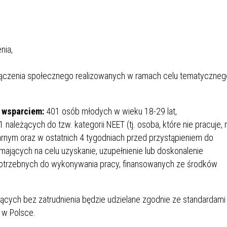
IEŻY „PRZYJAZNA SZKOŁA”
IEŻOWA RADA MIASTA
ACH 2025-2027
WYKAZ ZWIERZĄT ODŁOWI
NA
Z TERENU MIASTA
nia,
 ŻYJ ZDROWO BEZ
GDZIE MOŻNA ZNALEŹĆ I J
łączenia społecznego realizowanych w ramach celu tematyczneg
HOLU
WYGLĄDA PRACA W NGO?
PORADY OD PRACA.PL
 wsparciem:
401 osób młodych w wieku 18-29 lat,
 W WOJSKU JAKO
BEZPŁATNY PORADNIK DLA
należących do tzw. kategorii NEET (tj. osoba, które nie pracuje, 
MATYK – JAK ZOSTAĆ?
KULTURY
arnym oraz w ostatnich 4 tygodniach przed przystąpieniem do
ANIA, ZAROBKI
mających na celu uzyskanie, uzupełnienie lub doskonalenie
, potrzebnych do wykonywania pracy, finansowanych ze środków
KNF - XV EDYCJA
KATOWICE OTWIERAJĄ DRZW
RSU O NAGRODĘ
CENTRUM ZARZĄDZANIA
ących bez zatrudnienia będzie udzielane zgodnie ze standardami
ODNICZĄCEGO KOMISJI
RUCHEM
y w Polsce.
RU FINANSOWEGO ZA
PSZĄ PRACĘ DOKTORSKĄ Z