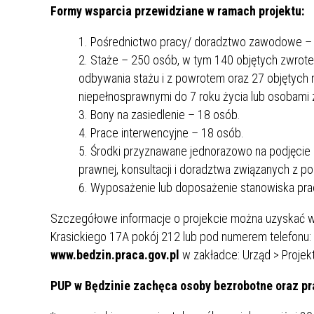
Formy wsparcia przewidziane w ramach projektu:
ZAKRE
Pośrednictwo pracy/ doradztwo zawodowe –
WAŻNA INFORMACJA - DOT.
Staże – 250 osób, w tym 140 objętych zwrote
PRZEPROWADZENIA OCENY
odbywania stażu i z powrotem oraz 27 objętych r
RYZYKA WEWNĘTRZNEGO
niepełnosprawnymi do 7 roku życia lub osobami 
SYSTEMU WODOCIĄGOWEGO
Bony na zasiedlenie – 18 osób.
Prace interwencyjne – 18 osób.
Środki przyznawane jednorazowo na podjęcie 
prawnej, konsultacji i doradztwa związanych z po
Wyposażenie lub doposażenie stanowiska pra
Szczegółowe informacje o projekcie można uzyskać w 
Krasickiego 17A pokój 212 lub pod numerem telefonu: 
www.bedzin.praca.gov.pl
w zakładce: Urząd > Projekt
PUP w Będzinie zachęca osoby bezrobotne oraz pr