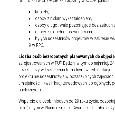
Do udziału w projekcie zapraszamy w szczególności:
MŁODZ
SZANSA – FORMY AKTYWNEGO
MŁODZ
W LAT
kobiety,
WSPARCIA OBSZARU
BĘDZI
osoby z niskim wykształceniem,
ZREWITALIZOWANEGO
osoby długotrwale pozostające bez zatrudnie
osoby z niepełnosprawnościami,
BĘDZIŃSKA AKADEMIA MAŁEGO
AKCJA
byłych uczestników projektów w zakresie w
SPORTOWCA
ALKO
9 w RPO.
Liczba osób bezrobotnych planowanych do objęcia
PROJEKT EKOLIDERKI
PRACA
zarejestrowanych w PUP Będzin, w tym co najmniej, 241 
WZMOCNIENIE PROCESU
INFOR
uczestniczy w kształceniu formalnym w trybie stacjon
SPRAWIEDLIWEJ TRANSFORMACJI
WYMAG
projektu nie uczestniczyła w pozaszkolnych zajęciach 
ŚLĄSKA
umiejętności i kwalifikacji zawodowych lub ogólnych
KONKURS FOTOGRAFICZNY
URZĄD 
publicznych).
„METROPOLIA. PRZEZ PRYZMAT
KONKU
Wsparcie dla osób młodych do 29 roku życia, pozostaj
WODY”
PRZEW
określonymi w Planie realizacji Gwarancji dla młodzież
NADZO
NAJLE