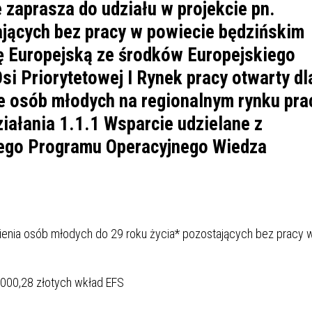
IÓW
DLA WYRÓŻNIAJĄCYCH SIĘ
zaprasza do udziału w projekcie pn.
Y PRACY
PROGRAM WSPARCIA "ROD
UCZNIÓW
jących bez pracy w powiecie będzińskim
3+ GÓRĄ!"
 Europejską ze środków Europejskiego
DANIE PLACÓWEK
DOFINANSOWANIE KOSZT
OGÓLNY
BLICZNYCH
BĘDZIŃSKA KARTA SENIOR
KSZTAŁCENIA PRACOWNIK
 Priorytetowej I Rynek pracy otwarty dl
MŁODOCIANYCH
e osób młodych na regionalnym rynku pra
iałania 1.1.1 Wsparcie udzielane z
WOWA SZKOŁA MUZYCZNA
ZADANIA DOFINANSOWANE
NIA EDUKACYJNO-
IM. FRYDERYKA CHOPINA
REJESTR DANYCH
BUDŻETU PAŃSTWA
ego Programu Operacyjnego Wiedza
GICZNA W RAMACH
KONTAKTOWYCH (RDK)
KTU ZAGŁĘBIOWSKI PARK
YZAKŁADOWA KASA
DOFINANSOWANIE „ZIELO
RNY
MOGOWO-POŻYCZKOWA
SZKÓŁ” Z WOJEWÓDZKIEGO
WNIKÓW OŚWIATY
FUNDUSZU OCHRONY
MACJE MOPS BĘDZIN
INFORMACJE ARIMR
ŚRODOWISKA I GOSPODARK
ienia osób młodych do 29 roku życia* pozostających bez pracy 
WODNEJ W KATOWICACH
 SKARBOWY
JAZNA SZKOŁA” RZĄDOWY
INFORMACJE DOTYCZĄCE
KONKURSY NA STANOWISK
 000,28 złotych wkład EFS
RAM WYRÓWNYWANIA
TRANSPLANTACJI
DYREKTORA
 EDUKACYJNYCH DZIECI I