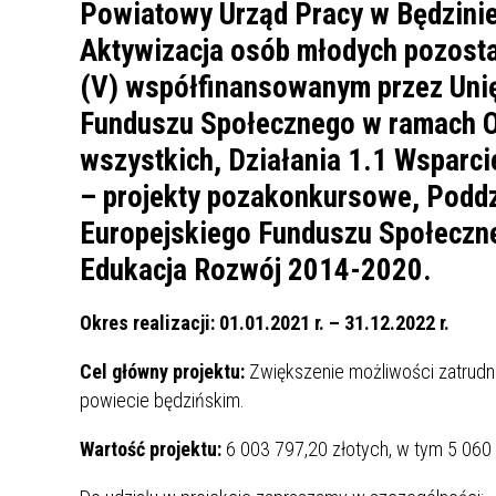
UCZN
Powiatowy Urząd Pracy w Będzinie 
KARTA DUŻEJ RODZINY
OFERT
Aktywizacja osób młodych pozosta
(V)
współfinansowanym przez Unię
AWANS ZAWODOWY NAUCZYCIELI
ZAKŁA
AKTYWIZACJA SPOŁECZNO–
PLAN 
NIEPU
Funduszu Społecznego w ramach Osi
ZAWODOWA OSÓB
wszystkich, Działania 1.1 Wsparci
NIEPEŁNOSPRAWNYCH
– projekty pozakonkursowe, Poddz
STYPENDIUM MIASTA BĘDZINA
PAŃST
PODATKI LOKALNE –
KAMPA
I ST. 
Europejskiego Funduszu Społeczn
PODSTAWOWE INFORMACJE,
EKOLO
Edukacja Rozwój 2014-2020.
STAWKI I FORMULARZE
DOTACJE DLA NIEPUBLICZNYCH
PROJE
MIĘDZ
SZKÓŁ I PRZEDSZKOLI W
LINEA
ZAPO
Okres realizacji: 01.01.2021 r. – 31.12.2022 r.
BĘDZINIE
PRACO
INFORMACJE ZUS
INFOR
Cel główny projektu:
Zwiększenie możliwości zatrudn
powiecie będzińskim.
INFORMACJE KRUS
POMOC ZDROWOTNA DLA
URZĄD
„PRZY
Wartość projektu:
6 003 797,20 złotych, w tym 5 060
NAUCZYCIELI
PROG
SZANS