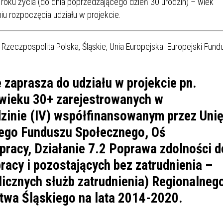
 roku życia (do dnia poprzedzającego dzień 30 urodzin) – wiek
iu rozpoczęcia udziału w projekcie.
zaprasza do udziału w projekcie pn.
wieku 30+ zarejestrowanych w
inie (IV)
współfinansowanym przez Uni
iego Funduszu Społecznego, Oś
 pracy, Działanie 7.2 Poprawa zdolności d
racy i pozostających bez zatrudnienia –
icznych służb zatrudnienia) Regionalneg
wa Śląskiego na lata 2014-2020.