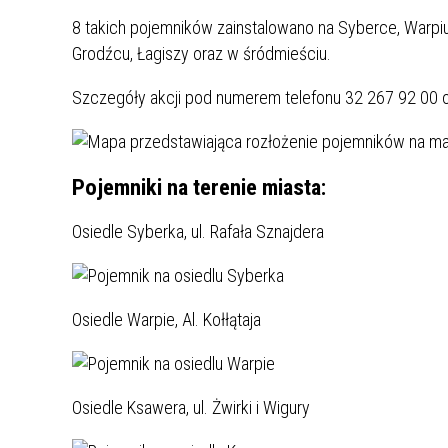
UCZN
8 takich pojemników zainstalowano na Syberce, Warpi
KARTA DUŻEJ RODZINY
OFERT
Grodźcu, Łagiszy oraz w śródmieściu.
AWANS ZAWODOWY NAUCZYCIELI
ZAKŁA
Szczegóły akcji pod numerem telefonu 32 267 92 00 o
AKTYWIZACJA SPOŁECZNO–
PLAN 
NIEPU
ZAWODOWA OSÓB
NIEPEŁNOSPRAWNYCH
STYPENDIUM MIASTA BĘDZINA
PAŃST
Pojemniki na terenie miasta:
PODATKI LOKALNE –
KAMPA
I ST. 
PODSTAWOWE INFORMACJE,
EKOLO
Osiedle Syberka, ul. Rafała Sznajdera
STAWKI I FORMULARZE
DOTACJE DLA NIEPUBLICZNYCH
PROJE
MIĘDZ
SZKÓŁ I PRZEDSZKOLI W
LINEA
ZAPO
BĘDZINIE
PRACO
INFORMACJE ZUS
INFOR
Osiedle Warpie, Al. Kołłątaja
INFORMACJE KRUS
POMOC ZDROWOTNA DLA
URZĄD
„PRZY
Osiedle Ksawera, ul. Żwirki i Wigury
NAUCZYCIELI
PROG
SZANS