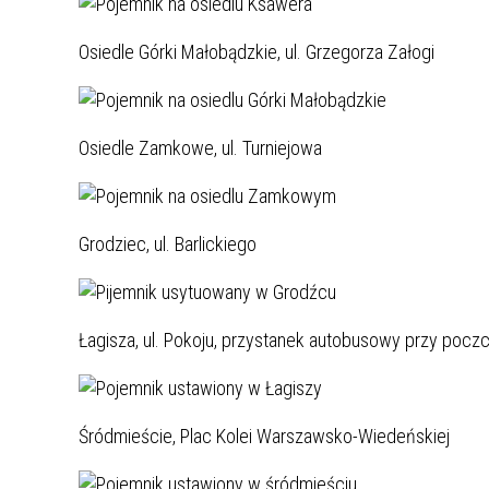
MŁODZ
SZANSA – FORMY AKTYWNEGO
MŁODZ
W LAT
Osiedle Górki Małobądzkie, ul. Grzegorza Załogi
WSPARCIA OBSZARU
BĘDZI
ZREWITALIZOWANEGO
BĘDZIŃSKA AKADEMIA MAŁEGO
AKCJA
Osiedle Zamkowe, ul. Turniejowa
SPORTOWCA
ALKO
Grodziec, ul. Barlickiego
PROJEKT EKOLIDERKI
PRACA
WZMOCNIENIE PROCESU
INFOR
SPRAWIEDLIWEJ TRANSFORMACJI
WYMAG
ŚLĄSKA
Łagisza, ul. Pokoju, przystanek autobusowy przy poczc
KONKURS FOTOGRAFICZNY
URZĄD 
„METROPOLIA. PRZEZ PRYZMAT
KONKU
WODY”
PRZEW
Śródmieście, Plac Kolei Warszawsko-Wiedeńskiej
NADZO
NAJLE