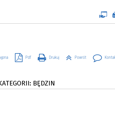
SU RYNKU FINANSOWEGO
tępna
Pdf
Drukuj
Powrót
Konta
KATEGORII: BĘDZIN