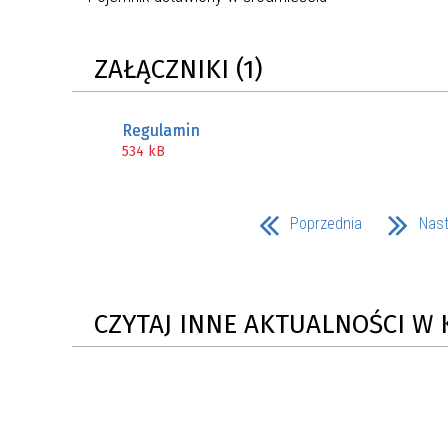
ZAKRE
ZAŁĄCZNIKI (1)
WAŻNA INFORMACJA - DOT.
PRZEPROWADZENIA OCENY
RYZYKA WEWNĘTRZNEGO
Regulamin
SYSTEMU WODOCIĄGOWEGO
534 kB
Poprzednia
Nas
CZYTAJ INNE AKTUALNOŚCI W 