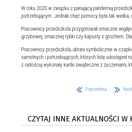
UCZN
W roku 2020 w związku z panującą pandemią przedszk
KARTA DUŻEJ RODZINY
OFERT
potrzebującym. Jednak chęć pomocy była tak wielka, iż
AWANS ZAWODOWY NAUCZYCIELI
ZAKŁA
Pracownicy przedszkola przygotowali smaczne wigilijne
AKTYWIZACJA SPOŁECZNO–
PLAN 
NIEPU
grzybowej, smacznej rybki czy kapusty z grochem. D
ZAWODOWA OSÓB
NIEPEŁNOSPRAWNYCH
Pracownicy przedszkola, ubrani symbolicznie w czapki
STYPENDIUM MIASTA BĘDZINA
PAŃST
samotnych i potrzebujących, których listę udostępnił 
PODATKI LOKALNE –
KAMPA
I ST. 
z radością wykonały kartki świąteczne z życzeniami,
PODSTAWOWE INFORMACJE,
EKOLO
STAWKI I FORMULARZE
DOTACJE DLA NIEPUBLICZNYCH
PROJE
MIĘDZ
SZKÓŁ I PRZEDSZKOLI W
LINEA
ZAPO
BĘDZINIE
PRACO
Poprzednia
Nas
INFORMACJE ZUS
INFOR
INFORMACJE KRUS
POMOC ZDROWOTNA DLA
URZĄD
„PRZY
CZYTAJ INNE AKTUALNOŚCI W 
NAUCZYCIELI
PROG
SZANS