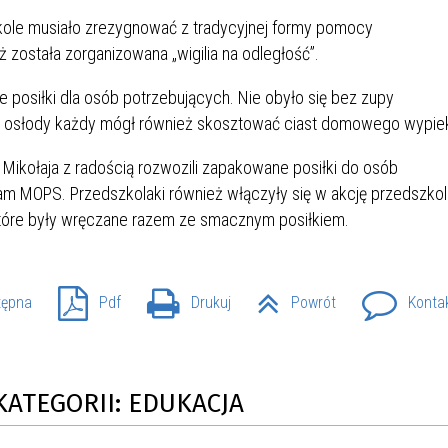
IÓW
DLA WYRÓŻNIAJĄCYCH SIĘ
ole musiało zrezygnować z tradycyjnej formy pomocy
Y PRACY
PROGRAM WSPARCIA "ROD
UCZNIÓW
3+ GÓRĄ!"
 została zorganizowana „wigilia na odległość”.
DANIE PLACÓWEK
DOFINANSOWANIE KOSZT
 posiłki dla osób potrzebujących. Nie obyło się bez zupy
OGÓLNY
BLICZNYCH
BĘDZIŃSKA KARTA SENIOR
KSZTAŁCENIA PRACOWNIK
la osłody każdy mógł również skosztować ciast domowego wypie
MŁODOCIANYCH
 Mikołaja z radością rozwozili zapakowane posiłki do osób
WOWA SZKOŁA MUZYCZNA
ZADANIA DOFINANSOWANE
nam MOPS. Przedszkolaki również włączyły się w akcję przedszkol
NIA EDUKACYJNO-
IM. FRYDERYKA CHOPINA
REJESTR DANYCH
BUDŻETU PAŃSTWA
 które były wręczane razem ze smacznym posiłkiem.
GICZNA W RAMACH
KONTAKTOWYCH (RDK)
KTU ZAGŁĘBIOWSKI PARK
YZAKŁADOWA KASA
DOFINANSOWANIE „ZIELO
RNY
MOGOWO-POŻYCZKOWA
SZKÓŁ” Z WOJEWÓDZKIEGO
WNIKÓW OŚWIATY
FUNDUSZU OCHRONY
tępna
Pdf
Drukuj
Powrót
Konta
MACJE MOPS BĘDZIN
INFORMACJE ARIMR
ŚRODOWISKA I GOSPODARK
WODNEJ W KATOWICACH
 SKARBOWY
JAZNA SZKOŁA” RZĄDOWY
INFORMACJE DOTYCZĄCE
KONKURSY NA STANOWISK
KATEGORII: EDUKACJA
RAM WYRÓWNYWANIA
TRANSPLANTACJI
DYREKTORA
 EDUKACYJNYCH DZIECI I