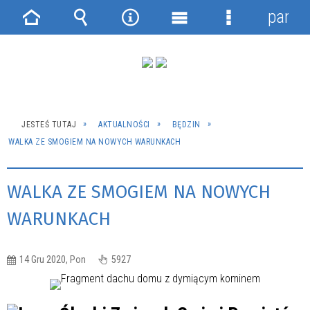
panel
Strona
Wyszukiwarka
Narzędzia
Menu
Menu
główna
główne
szczegółowe
JESTEŚ TUTAJ
AKTUALNOŚCI
BĘDZIN
WALKA ZE SMOGIEM NA NOWYCH WARUNKACH
WALKA ZE SMOGIEM NA NOWYCH
WARUNKACH
14 Gru 2020, Pon
5927