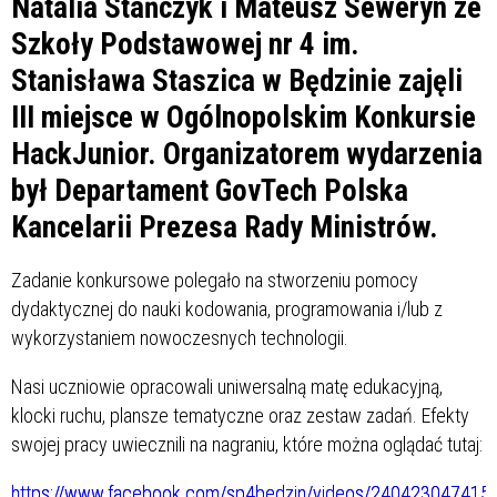
Natalia Stańczyk
i
Mateusz Seweryn
ze
Szkoły Podstawowej nr 4 im.
Stanisława Staszica w Będzinie zajęli
III miejsce w Ogólnopolskim Konkursie
HackJunior. Organizatorem wydarzenia
był Departament GovTech Polska
Kancelarii Prezesa Rady Ministrów.
Zadanie konkursowe polegało na stworzeniu pomocy
dydaktycznej do nauki kodowania, programowania i/lub z
wykorzystaniem nowoczesnych technologii.
Nasi uczniowie opracowali uniwersalną matę edukacyjną,
klocki ruchu, plansze tematyczne oraz zestaw zadań. Efekty
swojej pracy uwiecznili na nagraniu, które można oglądać tutaj:
https://www.facebook.com/sp4bedzin/videos/240423047415