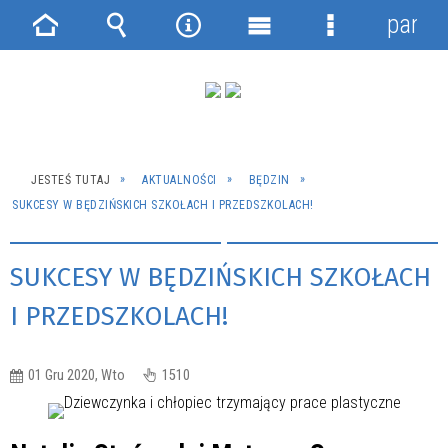
panel
Strona
Wyszukiwarka
Narzędzia
Menu
Menu
główna
główne
szczegółowe
JESTEŚ TUTAJ
AKTUALNOŚCI
BĘDZIN
SUKCESY W BĘDZIŃSKICH SZKOŁACH I PRZEDSZKOLACH!
SUKCESY W BĘDZIŃSKICH SZKOŁACH
I PRZEDSZKOLACH!
01 Gru 2020, Wto
1510