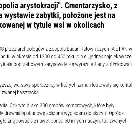
IÓW
DLA WYRÓŻNIAJĄCYCH SIĘ
polia arystokracji". Cmentarzysko, z
Y PRACY
PROGRAM WSPARCIA "ROD
UCZNIÓW
 wystawie zabytki, położone jest na
3+ GÓRĄ!"
DANIE PLACÓWEK
DOFINANSOWANIE KOSZT
kowanej w tytule wsi w okolicach
OGÓLNY
BLICZNYCH
BĘDZIŃSKA KARTA SENIOR
KSZTAŁCENIA PRACOWNIK
MŁODOCIANYCH
08 przez archeologów z Zespołu Badań Ratowniczych IAiE PAN 
WOWA SZKOŁA MUZYCZNA
ZADANIA DOFINANSOWANE
 tu w okresie od 1300 do 450 roku p.n.e., jednak najciekawsze
NIA EDUKACYJNO-
IM. FRYDERYKA CHOPINA
REJESTR DANYCH
BUDŻETU PAŃSTWA
 rytuale pogrzebowym zarysowały się wyraźnie ślady zróżnicowan
GICZNA W RAMACH
KONTAKTOWYCH (RDK)
KTU ZAGŁĘBIOWSKI PARK
YZAKŁADOWA KASA
DOFINANSOWANIE „ZIELO
RNY
MOGOWO-POŻYCZKOWA
SZKÓŁ” Z WOJEWÓDZKIEGO
yższej warstwy społecznej, w których zamanifestowały się konta
WNIKÓW OŚWIATY
FUNDUSZU OCHRONY
ry zwanej halsztacką.
MACJE MOPS BĘDZIN
INFORMACJE ARIMR
ŚRODOWISKA I GOSPODARK
WODNEJ W KATOWICACH
ania. Odkryto blisko 300 grobów komorowych, które były
ały drewnianą obudowę zbliżoną wyglądem do skrzyni. Oprócz
 SKARBOWY
JAZNA SZKOŁA” RZĄDOWY
INFORMACJE DOTYCZĄCE
KONKURSY NA STANOWISK
mogło znajdować się nawet ponad 50 innych naczyń, tak zwanych
RAM WYRÓWNYWANIA
TRANSPLANTACJI
DYREKTORA
 EDUKACYJNYCH DZIECI I