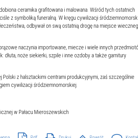
IEŻY „PRZYJAZNA SZKOŁA”
dobiona ceramika grafitowana i malowana. Wśród tych ostatnich
IEŻOWA RADA MIASTA
ACH 2025-2027
WYKAZ ZWIERZĄT ODŁOWI
iśle z symboliką funeralną. W kręgu cywilizacji śródziemnomorski
NA
Z TERENU MIASTA
łeczeństwa, odbywał on swą ostatnią drogę na miejsce wieczne
 ŻYJ ZDROWO BEZ
GDZIE MOŻNA ZNALEŹĆ I J
rązowe naczynia importowane, miecze i wiele innych przedmiot
HOLU
WYGLĄDA PRACA W NGO?
k: dłuta, noże siekierki, szpile i inne ozdoby a także garnitury
PORADY OD PRACA.PL
 W WOJSKU JAKO
BEZPŁATNY PORADNIK DLA
j Polski z halsztackimi centrami produkcyjnymi, zaś szczególnie
MATYK – JAK ZOSTAĆ?
KULTURY
giem cywilizacji śródziemnomorskiej.
ANIA, ZAROBKI
KNF - XV EDYCJA
KATOWICE OTWIERAJĄ DRZW
RSU O NAGRODĘ
CENTRUM ZARZĄDZANIA
ODNICZĄCEGO KOMISJI
RUCHEM
RU FINANSOWEGO ZA
PSZĄ PRACĘ DOKTORSKĄ Z
tępna
Pdf
Drukuj
Powrót
Konta