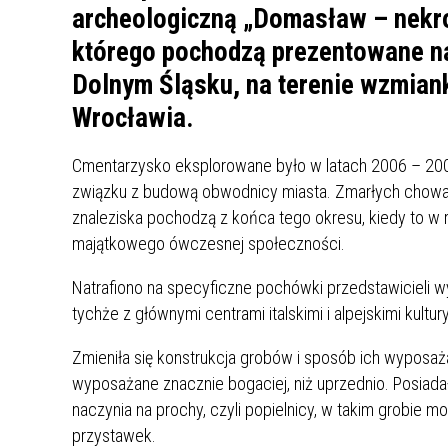
UCZN
archeologiczną „Domasław – nekro
KARTA DUŻEJ RODZINY
OFERT
którego pochodzą prezentowane na
AWANS ZAWODOWY NAUCZYCIELI
ZAKŁA
Dolnym Śląsku, na terenie wzmian
AKTYWIZACJA SPOŁECZNO–
PLAN 
NIEPU
Wrocławia.
ZAWODOWA OSÓB
NIEPEŁNOSPRAWNYCH
Cmentarzysko eksplorowane było w latach 2006 – 20
STYPENDIUM MIASTA BĘDZINA
PAŃST
związku z budową obwodnicy miasta. Zmarłych chowano
PODATKI LOKALNE –
KAMPA
I ST. 
znaleziska pochodzą z końca tego okresu, kiedy to w
PODSTAWOWE INFORMACJE,
EKOLO
majątkowego ówczesnej społeczności.
STAWKI I FORMULARZE
DOTACJE DLA NIEPUBLICZNYCH
PROJE
MIĘDZ
SZKÓŁ I PRZEDSZKOLI W
LINEA
ZAPO
Natrafiono na specyficzne pochówki przedstawicieli w
BĘDZINIE
PRACO
tychże z głównymi centrami italskimi i alpejskimi kultu
INFORMACJE ZUS
INFOR
Zmieniła się konstrukcja grobów i sposób ich wyposaż
wyposażane znacznie bogaciej, niż uprzednio. Posiad
INFORMACJE KRUS
POMOC ZDROWOTNA DLA
URZĄD
„PRZY
naczynia na prochy, czyli popielnicy, w takim grobie 
NAUCZYCIELI
PROG
przystawek.
SZANS