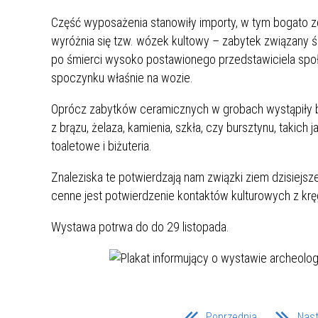
MŁODZ
Część wyposażenia stanowiły importy, w tym bogato z
SZANSA – FORMY AKTYWNEGO
MŁODZ
W LAT
wyróżnia się tzw. wózek kultowy – zabytek związany śc
WSPARCIA OBSZARU
BĘDZI
po śmierci wysoko postawionego przedstawiciela spo
ZREWITALIZOWANEGO
spoczynku właśnie na wozie.
BĘDZIŃSKA AKADEMIA MAŁEGO
AKCJA
Oprócz zabytków ceramicznych w grobach wystąpiły b
SPORTOWCA
ALKO
z brązu, żelaza, kamienia, szkła, czy bursztynu, takich ja
toaletowe i biżuteria.
PROJEKT EKOLIDERKI
PRACA
Znaleziska te potwierdzają nam związki ziem dzisiejsze
WZMOCNIENIE PROCESU
INFOR
cenne jest potwierdzenie kontaktów kulturowych z krę
SPRAWIEDLIWEJ TRANSFORMACJI
WYMAG
ŚLĄSKA
Wystawa potrwa do do 29 listopada.
KONKURS FOTOGRAFICZNY
URZĄD 
„METROPOLIA. PRZEZ PRYZMAT
KONKU
WODY”
PRZEW
NADZO
NAJLE
Poprzednia
Nas