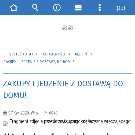
panel
Strona
Wyszukiwarka
Narzędzia
Menu
Menu
główna
główne
szczegółowe
JESTEŚ TUTAJ
AKTUALNOŚCI
BĘDZIN
ZAKUPY I JEDZENIE Z DOSTAWĄ DO DOMU!
ZAKUPY I JEDZENIE Z DOSTAWĄ DO
DOMU!
07 Kwi 2020, Wto
6049