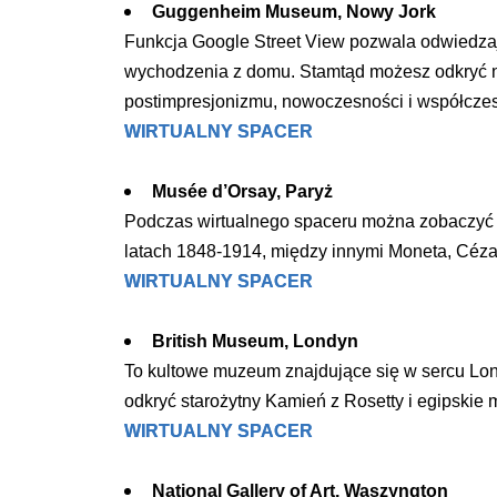
Guggenheim Museum, Nowy Jork
MŁODZ
SZANSA – FORMY AKTYWNEGO
MŁODZ
W LAT
Funkcja Google Street View pozwala odwiedz
WSPARCIA OBSZARU
BĘDZI
wychodzenia z domu. Stamtąd możesz odkryć ni
ZREWITALIZOWANEGO
postimpresjonizmu, nowoczesności i współczes
WIRTUALNY SPACER
BĘDZIŃSKA AKADEMIA MAŁEGO
AKCJA
SPORTOWCA
ALKO
Musée d’Orsay, Paryż
Podczas wirtualnego spaceru można zobaczyć dzi
PROJEKT EKOLIDERKI
latach 1848-1914, między innymi Moneta, Céza
PRACA
WZMOCNIENIE PROCESU
INFOR
WIRTUALNY SPACER
SPRAWIEDLIWEJ TRANSFORMACJI
WYMAG
ŚLĄSKA
British Museum, Londyn
To kultowe muzeum znajdujące się w sercu Lo
KONKURS FOTOGRAFICZNY
URZĄD 
odkryć starożytny Kamień z Rosetty i egipskie 
„METROPOLIA. PRZEZ PRYZMAT
KONKU
WIRTUALNY SPACER
WODY”
PRZEW
NADZO
National Gallery of Art, Waszyngton
NAJLE