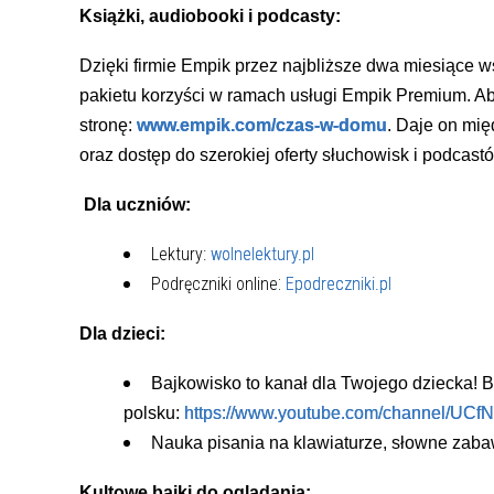
Książki, audiobooki i podcasty:
Dzięki firmie Empik przez najbliższe dwa miesiące 
pakietu korzyści w ramach usługi Empik Premium. A
stronę:
www.empik.com/czas-w-domu
. Daje on mi
oraz dostęp do szerokiej oferty słuchowisk i podcast
Dla uczniów:
Lektury:
wolnelektury.pl
:
Podręczniki online
Epodreczniki.pl
Dla dzieci:
Bajkowisko to kanał dla Twojego dziecka! Ba
polsku:
https://www.youtube.com/channel/UC
Nauka pisania na klawiaturze, słowne zabawy
Kultowe bajki do oglądania: