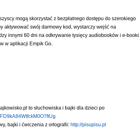
wszyscy mogą skorzystać z bezpłatnego dostępu do szerokiego
by aktywować swój darmowy kod, wystarczy wejść na
ędzy innymi 60 dni na odkrywanie tysięcy audiobooków i e-boo
ów w aplikacji Empik Go.
jkowisko.pl to słuchowiska i bajki dla dzieci po
fNFD9kA84WtfckM0O7ftUg
, bajki i ćwiczenia z ortografii:
http://pisupisu.pl