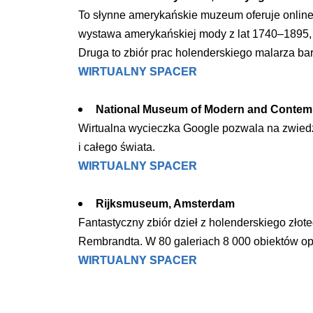
ZAKRE
To słynne amerykańskie muzeum oferuje online
wystawa amerykańskiej mody z lat 1740–1895, w
WAŻNA INFORMACJA - DOT.
Druga to zbiór prac holenderskiego malarza 
PRZEPROWADZENIA OCENY
WIRTUALNY SPACER
RYZYKA WEWNĘTRZNEGO
SYSTEMU WODOCIĄGOWEGO
National Museum of Modern and Contemp
Wirtualna wycieczka Google pozwala na zwiedz
i całego świata.
WIRTUALNY SPACER
Rijksmuseum, Amsterdam
Fantastyczny zbiór dzieł z holenderskiego zło
Rembrandta. W 80 galeriach 8 000 obiektów opowi
WIRTUALNY SPACER