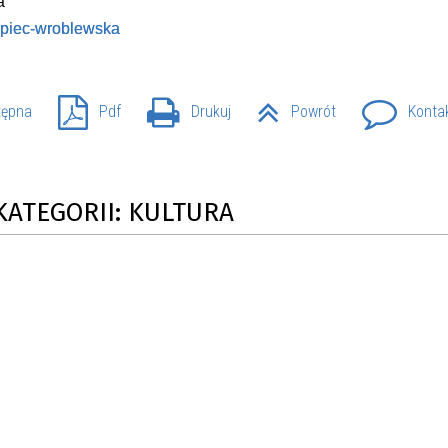
a
lipiec-wroblewska
tępna
Pdf
Drukuj
Powrót
Konta
KATEGORII: KULTURA