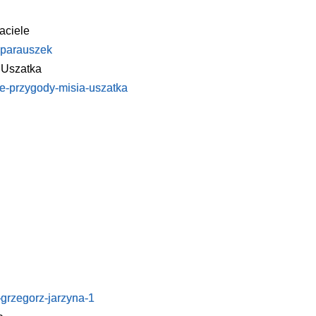
aciele
a-parauszek
 Uszatka
owe-przygody-misia-uszatka
t-grzegorz-jarzyna-1