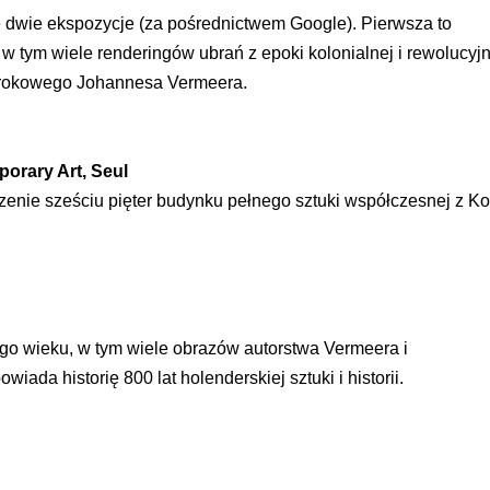
SU RYNKU FINANSOWEGO
 dwie ekspozycje (za pośrednictwem Google). Pierwsza to
 tym wiele renderingów ubrań z epoki kolonialnej i rewolucyjn
barokowego Johannesa Vermeera.
orary Art, Seul
enie sześciu pięter budynku pełnego sztuki współczesnej z Ko
tego wieku, w tym wiele obrazów autorstwa Vermeera i
ada historię 800 lat holenderskiej sztuki i historii.