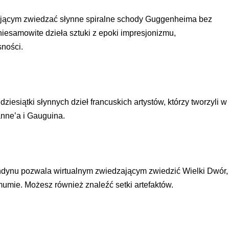
IEŻY „PRZYJAZNA SZKOŁA”
IEŻOWA RADA MIASTA
ACH 2025-2027
WYKAZ ZWIERZĄT ODŁOWI
ającym zwiedzać słynne spiralne schody Guggenheima bez
NA
Z TERENU MIASTA
esamowite dzieła sztuki z epoki impresjonizmu,
ności.
 ŻYJ ZDROWO BEZ
GDZIE MOŻNA ZNALEŹĆ I J
HOLU
WYGLĄDA PRACA W NGO?
PORADY OD PRACA.PL
esiątki słynnych dzieł francuskich artystów, którzy tworzyli w
nne’a i Gauguina.
 W WOJSKU JAKO
BEZPŁATNY PORADNIK DLA
MATYK – JAK ZOSTAĆ?
KULTURY
ANIA, ZAROBKI
ndynu pozwala wirtualnym zwiedzającym zwiedzić Wielki Dwór,
KNF - XV EDYCJA
KATOWICE OTWIERAJĄ DRZW
mumie. Możesz również znaleźć setki artefaktów.
RSU O NAGRODĘ
CENTRUM ZARZĄDZANIA
ODNICZĄCEGO KOMISJI
RUCHEM
RU FINANSOWEGO ZA
PSZĄ PRACĘ DOKTORSKĄ Z