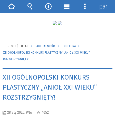
panel
Strona
Wyszukiwarka
Narzędzia
Menu
Menu
główna
główne
szczegółowe
JESTEŚ TUTAJ
AKTUALNOŚCI
KULTURA
XII OGÓLNOPOLSKI KONKURS PLASTYCZNY „ANIOŁ XXI WIEKU”
ROZSTRZYGNIĘTY!
XII OGÓLNOPOLSKI KONKURS
PLASTYCZNY „ANIOŁ XXI WIEKU”
ROZSTRZYGNIĘTY!
28 Sty 2020, Wto
4052