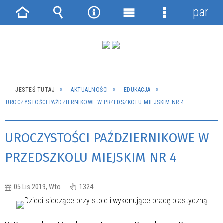
panel
Strona
Wyszukiwarka
Narzędzia
Menu
Menu
główna
główne
szczegółowe
JESTEŚ TUTAJ
AKTUALNOŚCI
EDUKACJA
UROCZYSTOŚCI PAŹDZIERNIKOWE W PRZEDSZKOLU MIEJSKIM NR 4
UROCZYSTOŚCI PAŹDZIERNIKOWE W
PRZEDSZKOLU MIEJSKIM NR 4
05 Lis 2019, Wto
1324