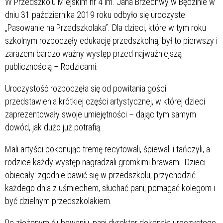
W Przedszkolu Miejskim nr 4 im. Jana Brzechwy w Będzinie w
dniu 31 października 2019 roku odbyło się uroczyste
„Pasowanie na Przedszkolaka”. Dla dzieci, które w tym roku
szkolnym rozpoczęły edukację przedszkolną, był to pierwszy i
zarazem bardzo ważny występ przed najważniejszą
publicznością – Rodzicami.
Uroczystość rozpoczęła się od powitania gości i
przedstawienia krótkiej części artystycznej, w której dzieci
zaprezentowały swoje umiejętności – dając tym samym
dowód, jak dużo już potrafią.
Mali artyści pokonując tremę recytowali, śpiewali i tańczyli, a
rodzice każdy występ nagradzali gromkimi brawami. Dzieci
obiecały: zgodnie bawić się w przedszkolu, przychodzić
każdego dnia z uśmiechem, słuchać pani, pomagać kolegom i
być dzielnym przedszkolakiem.
Po złożonym ślubowaniu, pani dyrektor dokonała uroczystego