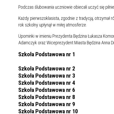
UCZN
Podczas ślubowania uczniowie obiecali uczyć się pilni
KARTA DUŻEJ RODZINY
OFERT
Każdy pierwszoklasista, zgodnie z tradycją, otrzymał 
AWANS ZAWODOWY NAUCZYCIELI
ZAKŁA
rok szkolny upłynął w miłej atmosferze.
AKTYWIZACJA SPOŁECZNO–
PLAN 
NIEPU
ZAWODOWA OSÓB
Upominki w imieniu Prezydenta Będzina Łukasza Komon
NIEPEŁNOSPRAWNYCH
Adamczyk oraz Wiceprezydent Miasta Będzina Anna D
STYPENDIUM MIASTA BĘDZINA
PAŃST
PODATKI LOKALNE –
KAMPA
I ST. 
Szkoła Podstawowa nr 1
PODSTAWOWE INFORMACJE,
EKOLO
STAWKI I FORMULARZE
DOTACJE DLA NIEPUBLICZNYCH
PROJE
MIĘDZ
Szkoła Podstawowa nr 2
SZKÓŁ I PRZEDSZKOLI W
LINEA
ZAPO
BĘDZINIE
PRACO
Szkoła Podstawowa nr 3
INFORMACJE ZUS
INFOR
Szkoła Podstawowa nr 4
Szkoła Podstawowa nr 6
Szkoła Podstawowa nr 8
INFORMACJE KRUS
POMOC ZDROWOTNA DLA
URZĄD
„PRZY
Szkoła Podstawowa nr 9
NAUCZYCIELI
PROG
Szkoła Podstawowa nr 10
SZANS