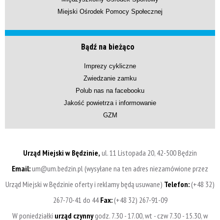
Miejski Ośrodek Pomocy Społecznej
Bądź na bieżąco
Imprezy cykliczne
Zwiedzanie zamku
Polub nas na facebooku
Jakość powietrza i informowanie
GZM
Urząd Miejski w Będzinie,
ul. 11 Listopada 20, 42-500 Będzin
Email:
um@um.bedzin.pl (wysyłane na ten adres niezamówione przez
Urząd Miejski w Będzinie oferty i reklamy będą usuwane)
Telefon:
(+48 32)
267-70-41 do 44
Fax:
(+48 32) 267-91-09
W poniedziałki
urząd czynny
godz. 7.30 - 17.00, wt - czw 7.30 - 15.30, w