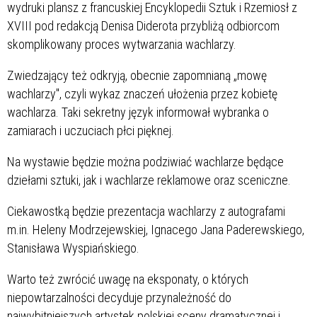
wydruki plansz z francuskiej Encyklopedii Sztuk i Rzemiosł z
XVIII pod redakcją Denisa Diderota przybliżą odbiorcom
skomplikowany proces wytwarzania wachlarzy.
Zwiedzający też odkryją, obecnie zapomnianą „mowę
wachlarzy", czyli wykaz znaczeń ułożenia przez kobietę
wachlarza. Taki sekretny język informował wybranka o
zamiarach i uczuciach płci pięknej.
Na wystawie będzie można podziwiać wachlarze będące
dziełami sztuki, jak i wachlarze reklamowe oraz sceniczne.
Ciekawostką będzie prezentacja wachlarzy z autografami
m.in. Heleny Modrzejewskiej, Ignacego Jana Paderewskiego,
Stanisława Wyspiańskiego.
Warto też zwrócić uwagę na eksponaty, o których
niepowtarzalności decyduje przynależność do
najwybitniejszych artystek polskiej sceny dramatycznej i